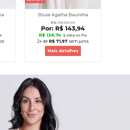
ha
Blusa Agatha Baunilha
Cas
De: 
R$ 239,90
3
Por:
R$ 143,94
P
R$ 136,74
R$
x
à vista no Pix
os
2x
de
R$ 71,97
sem juros
3x
Mais detalhes