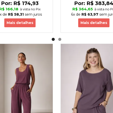
Por:
R$ 174,93
Por:
R$ 383,8
R$ 166,18
R$ 364,65
à vista no Pix
à vista no P
x
de
R$ 58,31
sem juros
6x
de
R$ 63,97
sem jur
Mais detalhes
Mais detalhes