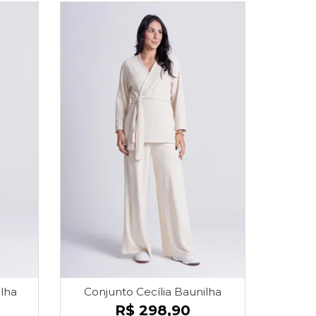
20% OFF
lha
Conjunto Cecília Baunilha
Conjunt
R$ 298,90