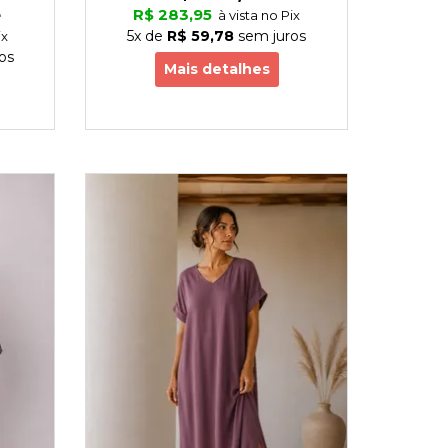
4
P
R$ 283,95
à vista no Pix
R$
5x
de
R$ 59,78
sem juros
ix
os
6x
d
Mais detalhes