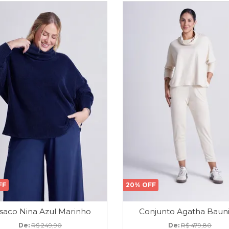
FF
20% OFF
saco Nina Azul Marinho
Conjunto Agatha Bauni
De: 
R$ 249,90
De: 
R$ 479,80