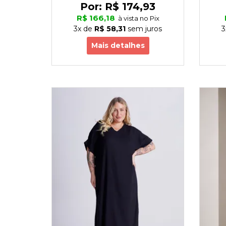
Por:
R$ 174,93
R$ 166,18
à vista no Pix
3x
de
R$ 58,31
sem juros
3
Mais detalhes