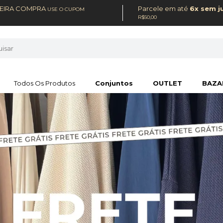
MEIRA COMPRA
Parcele em até
6x sem j
USE O CUPOM
R$50,00
Todos Os Produtos
Conjuntos
OUTLET
BAZA