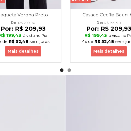
Jaqueta Verona Preto
Casaco Cecília Baunil
De: 
R$ 299,90
De: 
R$ 299,90
Por:
R$ 209,93
Por:
R$ 209,9
R$ 199,43
R$ 199,43
à vista no Pix
à vista no Pi
x
de
R$ 52,48
sem juros
4x
de
R$ 52,48
sem jur
Mais detalhes
Mais detalhes