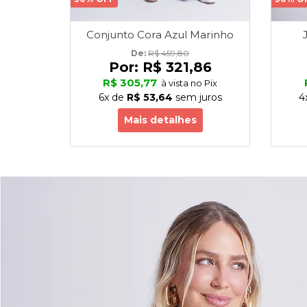
Conjunto Cora Azul Marinho
De: 
R$ 459,80
Por:
R$ 321,86
R$ 305,77
à vista no Pix
6x
de
R$ 53,64
sem juros
4
Mais detalhes