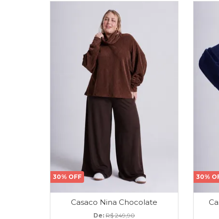
30% OFF
30% O
Casaco Nina Chocolate
Ca
De: 
R$ 249,90