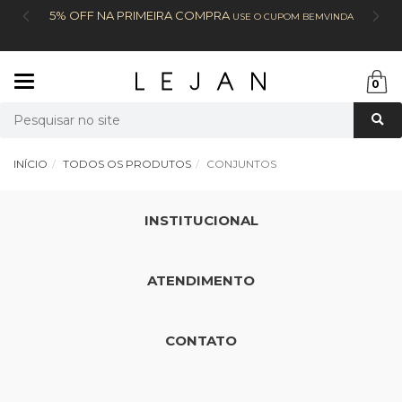
5% OFF NA PRIMEIRA COMPRA
USE O CUPOM BEMVINDA
Mudar
0
navegação
Busca
INÍCIO
TODOS OS PRODUTOS
CONJUNTOS
INSTITUCIONAL
ATENDIMENTO
CONTATO