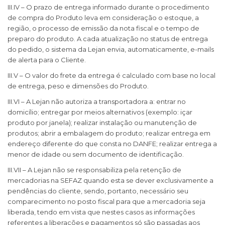
III.IV – O prazo de entrega informado durante o procedimento
de compra do Produto leva em consideração o estoque, a
região, o processo de emissão da nota fiscal e o tempo de
preparo do produto. A cada atualização no status de entrega
do pedido, o sistema da Lejan envia, automaticamente, e-mails
de alerta para o Cliente.
III.V – O valor do frete da entrega é calculado com base no local
de entrega, peso e dimensões do Produto.
III.VI – A Lejan não autoriza a transportadora a: entrar no
domicílio; entregar por meios alternativos (exemplo: içar
produto por janela); realizar instalação ou manutenção de
produtos; abrir a embalagem do produto; realizar entrega em
endereço diferente do que consta no DANFE; realizar entrega a
menor de idade ou sem documento de identificação.
III.VII – A Lejan não se responsabiliza pela retenção de
mercadorias na SEFAZ quando esta se dever exclusivamente a
pendências do cliente, sendo, portanto, necessário seu
comparecimento no posto fiscal para que a mercadoria seja
liberada, tendo em vista que nestes casos as informações
referentes a liberações e pagamentos só são passadas aos