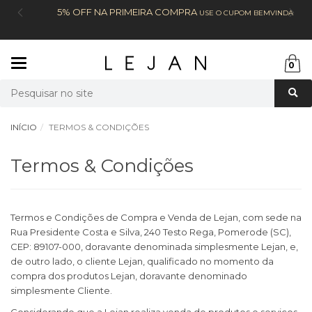
5% OFF NA PRIMEIRA COMPRA
USE O CUPOM BEMVINDA
Mudar
0
navegação
Busca
INÍCIO
TERMOS & CONDIÇÕES
Termos & Condições
Termos e Condições de Compra e Venda de Lejan, com sede na
Rua Presidente Costa e Silva, 240 Testo Rega, Pomerode (SC),
CEP: 89107-000, doravante denominada simplesmente Lejan, e,
de outro lado, o cliente Lejan, qualificado no momento da
compra dos produtos Lejan, doravante denominado
simplesmente Cliente.