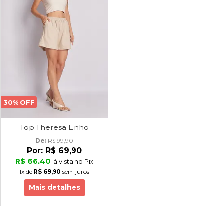
30% OFF
Top Theresa Linho
De: 
R$ 99,90
Por:
R$ 69,90
R$ 66,40
à vista no Pix
1x
de
R$ 69,90
sem juros
Mais detalhes