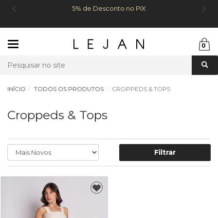
5% de Desconto no PIX
Mudar
0
navegação
Busca
INÍCIO
TODOS OS PRODUTOS
CROPPEDS & TOPS
Croppeds & Tops
Filtrar