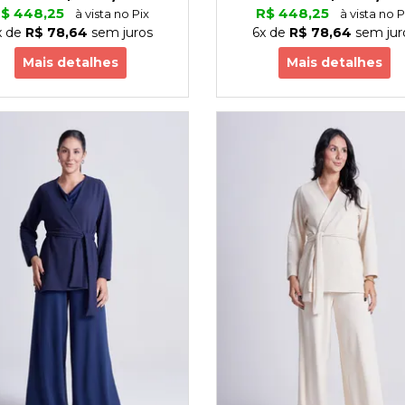
$ 448,25
R$ 448,25
à vista no Pix
à vista no P
x
de
R$ 78,64
sem juros
6x
de
R$ 78,64
sem jur
Mais detalhes
Mais detalhes