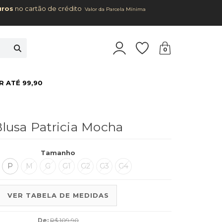
uros
no cartão de crédito
Valor da Parcela Mínima
0
R ATÉ 99,90
lusa Patricia Mocha
Tamanho
P
M
G
G1
G2
G3
G4
VER TABELA DE MEDIDAS
De:
R$ 109,90