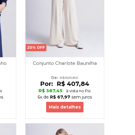
20% OFF
nho
Conjunto Charlote Baunilha
De: 
R$ 509,80
Por:
R$ 407,84
R$ 387,45
ix
à vista no Pix
os
6x
de
R$ 67,97
sem juros
Mais detalhes