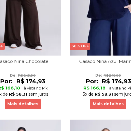
FF
30% OFF
asaco Nina Chocolate
Casaco Nina Azul Mari
De: 
R$ 249,90
De: 
R$ 249,90
Por:
R$ 174,93
Por:
R$ 174,93
R$ 166,18
R$ 166,18
à vista no Pix
à vista no P
x
de
R$ 58,31
sem juros
3x
de
R$ 58,31
sem jur
Mais detalhes
Mais detalhes