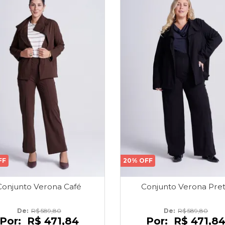
FF
20% OFF
Conjunto Verona Café
Conjunto Verona Pre
De: 
R$ 589,80
De: 
R$ 589,80
Por:
R$ 471,84
Por:
R$ 471,8