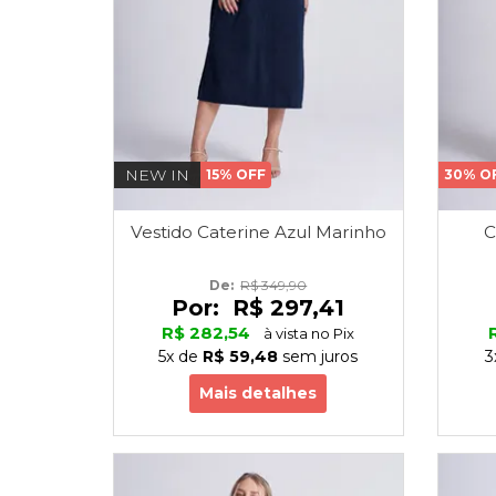
NEW IN
15% OFF
30% O
Vestido Caterine Azul Marinho
C
De: 
R$ 349,90
Por:
R$ 297,41
R$ 282,54
à vista no Pix
5x
de
R$ 59,48
sem juros
3
Mais detalhes