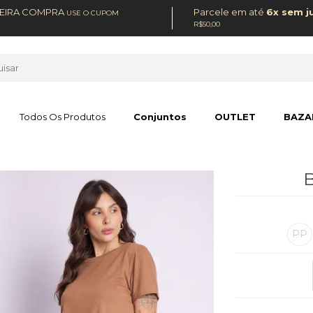
MEIRA COMPRA
Parcele em até
6x sem j
USE O CUPOM
R$50,00
Todos Os Produtos
Conjuntos
OUTLET
BAZA
B
PP