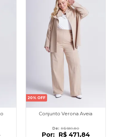
20% OFF
to
Conjunto Verona Aveia
De: 
R$ 589,80
4
Por:
R$ 471,84