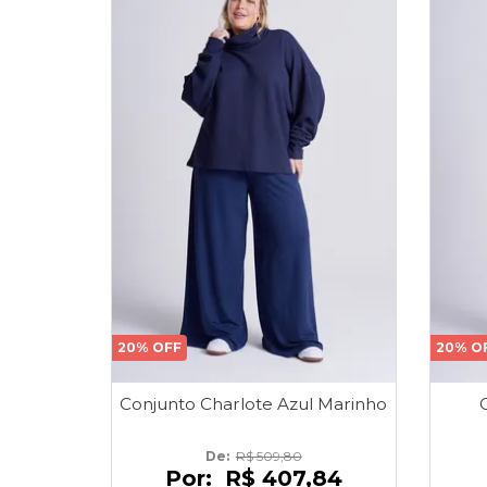
20% OFF
20% O
Conjunto Charlote Azul Marinho
De: 
R$ 509,80
Por:
R$ 407,84