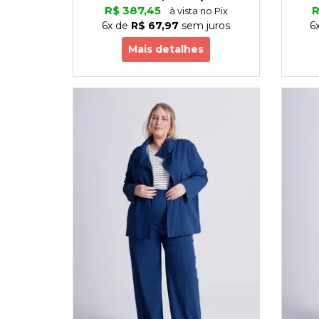
R$ 387,45
R
à vista no Pix
6x
de
R$ 67,97
sem juros
6
Mais detalhes