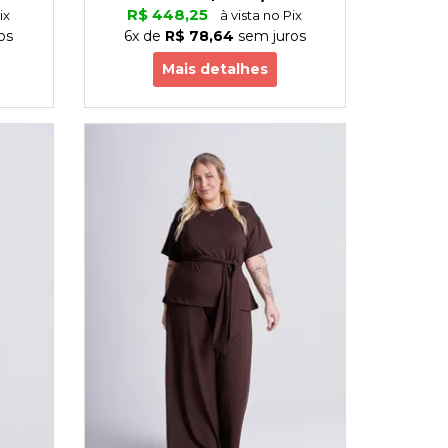
R$ 448,25
ix
à vista no Pix
os
6x
de
R$ 78,64
sem juros
Mais detalhes