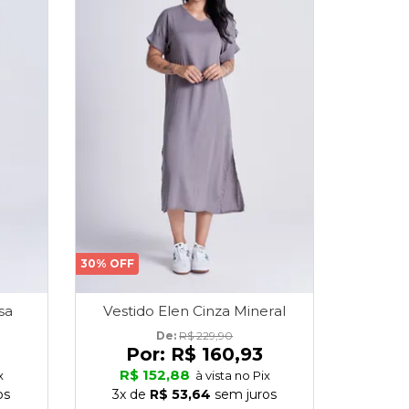
30% OFF
sa
Vestido Elen Cinza Mineral
De: 
R$ 229,90
Por:
R$ 160,93
R$ 152,88
x
à vista no Pix
os
3x
de
R$ 53,64
sem juros