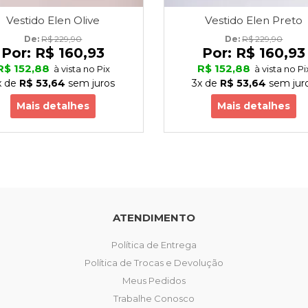
Vestido Elen Olive
Vestido Elen Preto
De: 
R$ 229,90
De: 
R$ 229,90
Por:
R$ 160,93
Por:
R$ 160,93
R$ 152,88
R$ 152,88
à vista no Pix
à vista no Pi
x
de
R$ 53,64
sem juros
3x
de
R$ 53,64
sem jur
Mais detalhes
Mais detalhes
ATENDIMENTO
Política de Entrega
Política de Trocas e Devolução
Meus Pedidos
Trabalhe Conosco