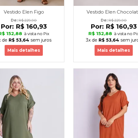
Vestido Elen Figo
Vestido Elen Chocola
De: 
R$ 229,90
De: 
R$ 229,90
Por:
R$ 160,93
Por:
R$ 160,93
R$ 152,88
R$ 152,88
à vista no Pix
à vista no Pi
x
de
R$ 53,64
sem juros
3x
de
R$ 53,64
sem jur
Mais detalhes
Mais detalhes