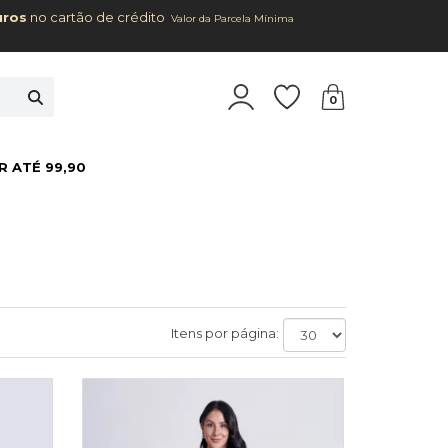
uros
no cartão de crédito
Valor da Parcela Mínima
0
R ATÉ 99,90
Itens por página: