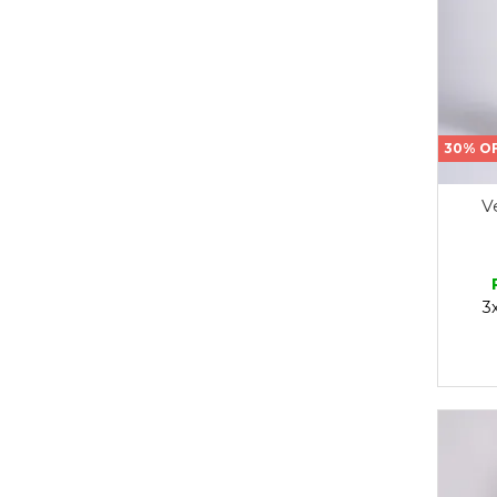
30% O
V
3