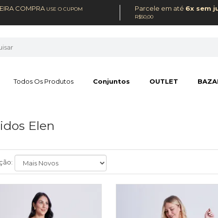
MEIRA COMPRA
Parcele em até
6x sem j
USE O CUPOM
R$50,00
Todos Os Produtos
Conjuntos
OUTLET
BAZA
idos Elen
ção: