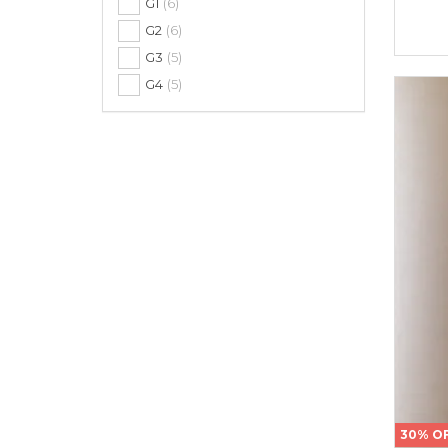
G1
(6)
G2
(6)
G3
(5)
G4
(5)
30% O