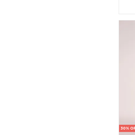
30% O