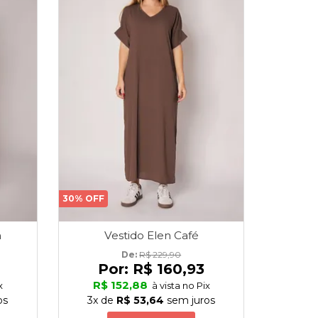
30% OFF
m
Vestido Elen Café
De: 
R$ 229,90
Por:
R$ 160,93
R$ 152,88
x
à vista no Pix
os
3x
de
R$ 53,64
sem juros