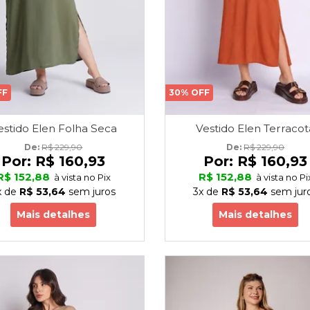
FF
30% OFF
estido Elen Folha Seca
Vestido Elen Terracot
De: 
R$ 229,90
De: 
R$ 229,90
Por:
R$ 160,93
Por:
R$ 160,93
R$ 152,88
R$ 152,88
à vista no Pix
à vista no Pi
x
de
R$ 53,64
sem juros
3x
de
R$ 53,64
sem jur
Mais detalhes
Mais detalhes