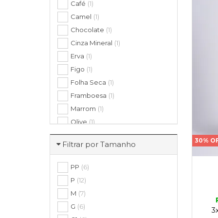
Café
(1)
Camel
(1)
Chocolate
(1)
Cinza Mineral
(1)
Erva
(1)
Figo
(1)
Folha Seca
(1)
Framboesa
(1)
Marrom
(1)
Olive
(1)
Preto
(1)
30% O
Filtrar por Tamanho
Romã
(1)
Terracota
(1)
PP
(6)
P
(12)
M
(7)
G
(6)
3