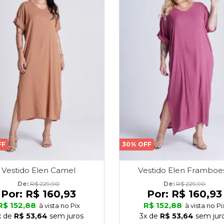
FF
30% OFF
Vestido Elen Camel
Vestido Elen Framboe
De: 
R$ 229,90
De: 
R$ 229,90
Por:
R$ 160,93
Por:
R$ 160,93
R$ 152,88
R$ 152,88
à vista no Pix
à vista no Pi
x
de
R$ 53,64
sem juros
3x
de
R$ 53,64
sem jur