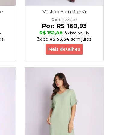
te
Vestido Elen Romã
De: 
R$ 229,90
Por:
R$ 160,93
R$ 152,88
x
à vista no Pix
os
3x
de
R$ 53,64
sem juros
Mais detalhes