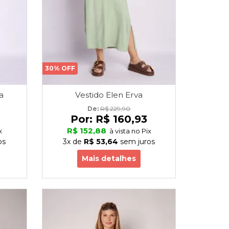
30% OFF
a
Vestido Elen Erva
De: 
R$ 229,90
Por:
R$ 160,93
R$ 152,88
x
à vista no Pix
os
3x
de
R$ 53,64
sem juros
Mais detalhes