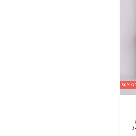
30% O
3