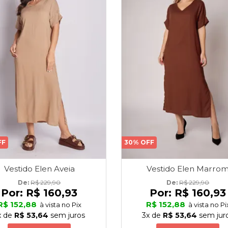
FF
30% OFF
Vestido Elen Aveia
Vestido Elen Marro
De: 
R$ 229,90
De: 
R$ 229,90
Por:
R$ 160,93
Por:
R$ 160,93
R$ 152,88
R$ 152,88
à vista no Pix
à vista no Pi
x
de
R$ 53,64
sem juros
3x
de
R$ 53,64
sem jur