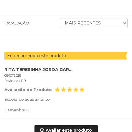
ORDENAR
1
AVALIAÇÃO
AVALIAÇÕES
POR
Eu recomendo este produto
RITA TERESINHA JORDA GARDIM
08/07/2026
Rolândia /
PR
Avaliação do Produto
Excelente acabamento
Tamanho:
G1
Avaliar este produto