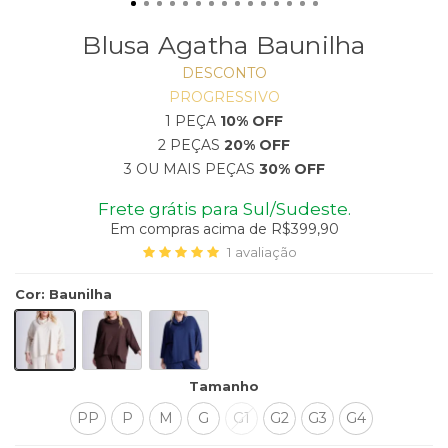
Blusa Agatha Baunilha
DESCONTO
PROGRESSIVO
1 PEÇA
10% OFF
2 PEÇAS
20% OFF
3 OU MAIS PEÇAS
30% OFF
Frete grátis para Sul/Sudeste.
Em compras acima de R$399,90
1
avaliação
Cor
:
Baunilha
Tamanho
PP
P
M
G
G1
G2
G3
G4