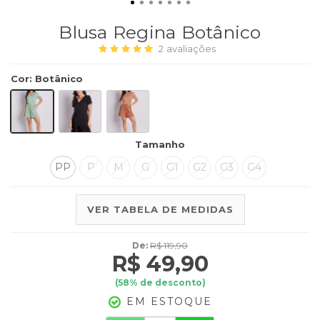
Blusa Regina Botânico
2
avaliações
Cor
:
Botânico
Tamanho
PP
P
M
G
G1
G2
G3
G4
VER TABELA DE MEDIDAS
De:
R$ 119,90
R$ 49,90
(
58
% de desconto)
EM ESTOQUE