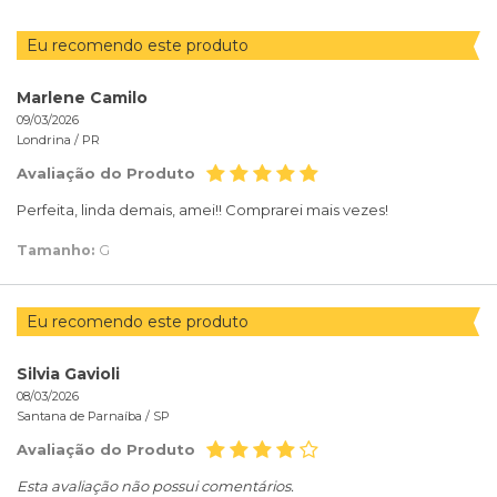
Eu recomendo este produto
Marlene Camilo
09/03/2026
Londrina /
PR
Avaliação do Produto
Perfeita, linda demais, amei!! Comprarei mais vezes!
Tamanho:
G
Eu recomendo este produto
Silvia Gavioli
08/03/2026
Santana de Parnaíba /
SP
Avaliação do Produto
Esta avaliação não possui comentários.