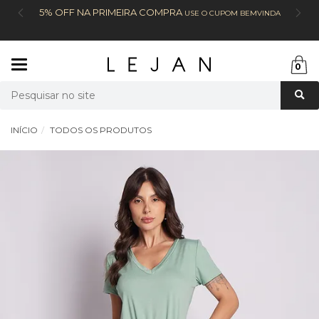
5% OFF NA PRIMEIRA COMPRA
USE O CUPOM BEMVINDA
Mudar
0
navegação
Busca
INÍCIO
TODOS OS PRODUTOS