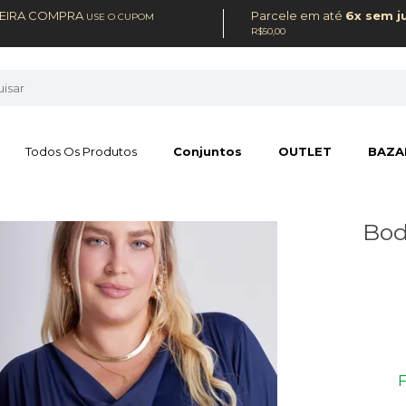
MEIRA COMPRA
Parcele em até
6x sem j
USE O CUPOM
R$50,00
Todos Os Produtos
Conjuntos
OUTLET
BAZA
Bod
F