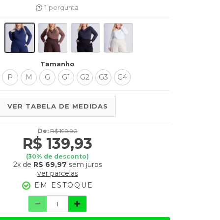
1
pergunta
Tamanho
P
M
G
G1
G2
G3
G4
VER TABELA DE MEDIDAS
De:
R$ 199,90
R$ 139,93
(
30
% de desconto)
2x
de
R$ 69,97
sem juros
ver parcelas
EM ESTOQUE