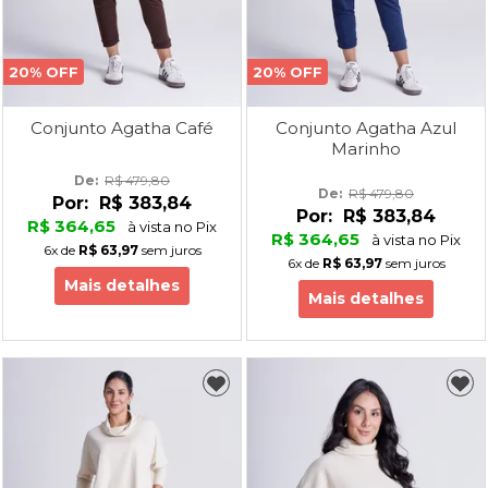
20% OFF
20% OFF
Conjunto Agatha Café
Conjunto Agatha Azul
Marinho
De: 
R$ 479,80
De: 
R$ 479,80
Por:
R$ 383,84
Por:
R$ 383,84
R$ 364,65
à vista no Pix
R$ 364,65
à vista no Pix
6x
de
R$ 63,97
sem juros
6x
de
R$ 63,97
sem juros
Mais detalhes
Mais detalhes