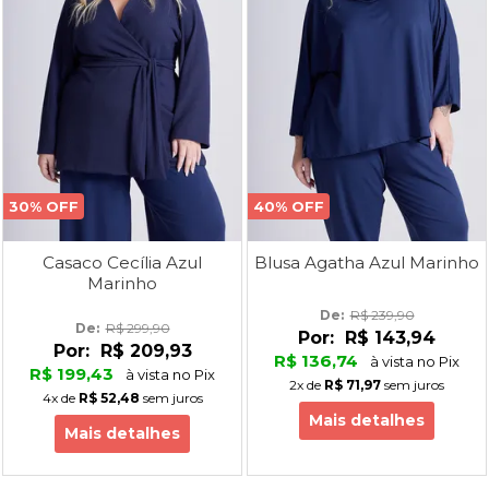
30% OFF
40% OFF
Casaco Cecília Azul
Blusa Agatha Azul Marinho
Marinho
De: 
R$ 239,90
De: 
R$ 299,90
Por:
R$ 143,94
Por:
R$ 209,93
R$ 136,74
à vista no Pix
R$ 199,43
à vista no Pix
2x
de
R$ 71,97
sem juros
4x
de
R$ 52,48
sem juros
Mais detalhes
Mais detalhes