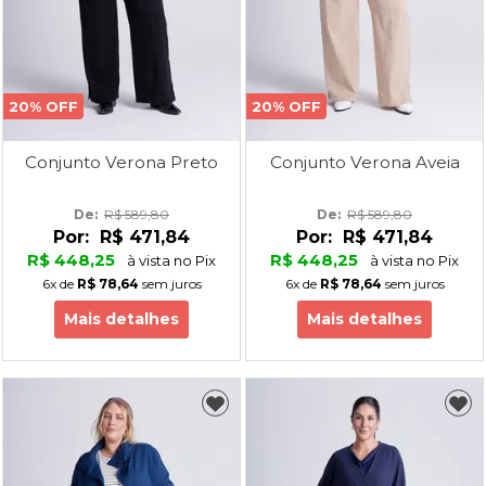
20% OFF
20% OFF
Conjunto Verona Preto
Conjunto Verona Aveia
De: 
R$ 589,80
De: 
R$ 589,80
Por:
R$ 471,84
Por:
R$ 471,84
R$ 448,25
R$ 448,25
à vista no Pix
à vista no Pix
6x
de
R$ 78,64
sem juros
6x
de
R$ 78,64
sem juros
Mais detalhes
Mais detalhes