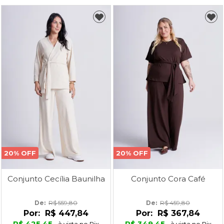
20% OFF
20% OFF
Conjunto Cecília Baunilha
Conjunto Cora Café
De: 
R$ 559,80
De: 
R$ 459,80
Por:
R$ 447,84
Por:
R$ 367,84
R$ 425,45
R$ 349,45
à vista no Pix
à vista no Pix