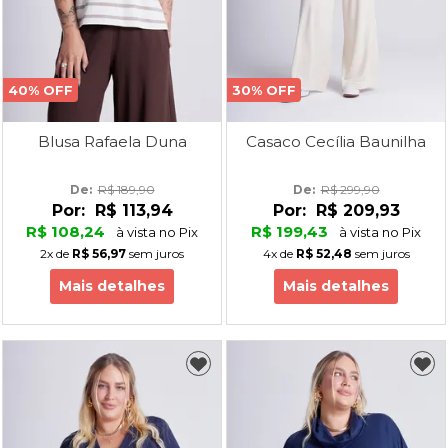
40% OFF
30% OFF
Blusa Rafaela Duna
Casaco Cecília Baunilha
De: 
R$ 189,90
De: 
R$ 299,90
Por:
R$ 113,94
Por:
R$ 209,93
R$ 108,24
R$ 199,43
à vista no Pix
à vista no Pix
2x
de
R$ 56,97
sem juros
4x
de
R$ 52,48
sem juros
Mais detalhes
Mais detalhes