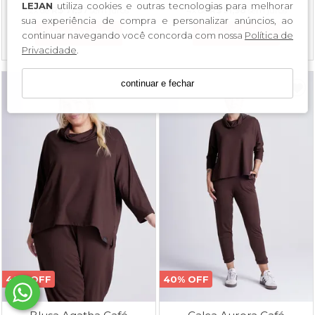
LEJAN
utiliza cookies e outras tecnologias para melhorar
2x
de
R$ 71,97
sem juros
4x
de
R$ 51,98
sem juros
sua experiência de compra e personalizar anúncios, ao
Mais detalhes
Mais detalhes
continuar navegando você concorda com nossa
Política de
Privacidade
.
continuar e fechar
40% OFF
40% OFF