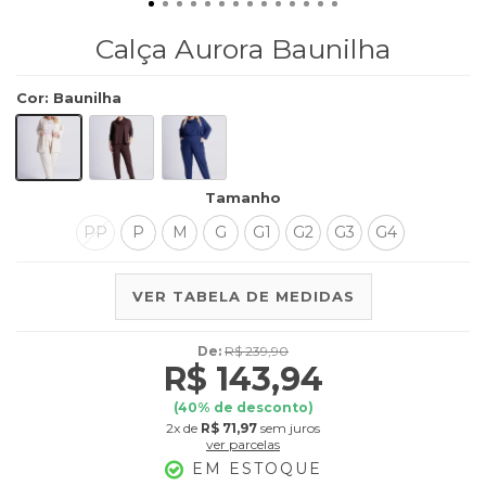
Calça Aurora Baunilha
Cor
:
Baunilha
Tamanho
PP
P
M
G
G1
G2
G3
G4
VER TABELA DE MEDIDAS
De:
R$ 239,90
R$ 143,94
(
40
% de desconto)
2x
de
R$ 71,97
sem juros
ver parcelas
EM ESTOQUE