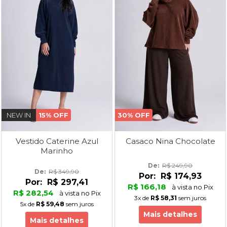
NEW IN
15% OFF
30% OFF
Vestido Caterine Azul
Casaco Nina Chocolate
Marinho
De: 
R$ 249,90
De: 
R$ 349,90
Por:
R$ 174,93
Por:
R$ 297,41
R$ 166,18
à vista no Pix
R$ 282,54
à vista no Pix
3x
de
R$ 58,31
sem juros
5x
de
R$ 59,48
sem juros
Mais detalhes
Mais detalhes