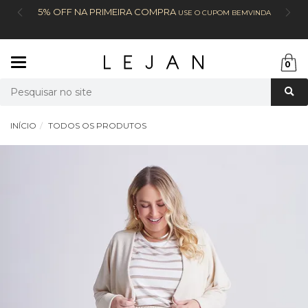
5% OFF NA PRIMEIRA COMPRA
USE O CUPOM BEMVINDA
Mudar
0
navegação
Busca
INÍCIO
TODOS OS PRODUTOS