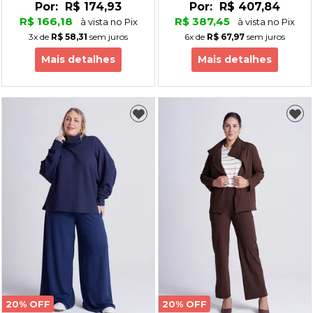
Por:
R$ 174,93
Por:
R$ 407,84
R$ 166,18
R$ 387,45
à vista no Pix
à vista no Pix
3x
de
R$ 58,31
sem juros
6x
de
R$ 67,97
sem juros
Mais detalhes
Mais detalhes
20% OFF
20% OFF