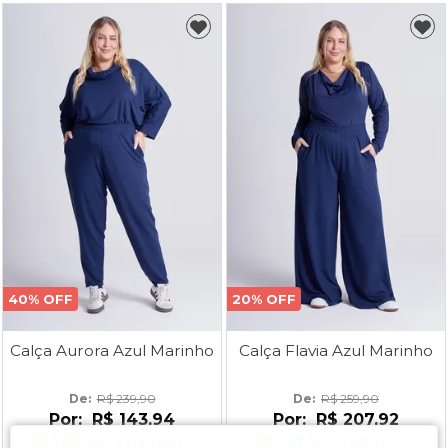
40% OFF
20% OFF
Calça Aurora Azul Marinho
Calça Flavia Azul Marinho
De: 
R$ 239,90
De: 
R$ 259,90
Por:
R$ 143,94
Por:
R$ 207,92
R$ 136,74
R$ 197,52
à vista no Pix
à vista no Pix