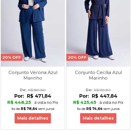
20% OFF
20% OFF
Conjunto Verona Azul
Conjunto Cecília Azul
Marinho
Marinho
De: 
R$ 589,80
De: 
R$ 559,80
Por:
R$ 471,84
Por:
R$ 447,84
R$ 448,25
R$ 425,45
à vista no Pix
à vista no Pix
6x
de
R$ 78,64
sem juros
6x
de
R$ 74,64
sem juros
Mais detalhes
Mais detalhes