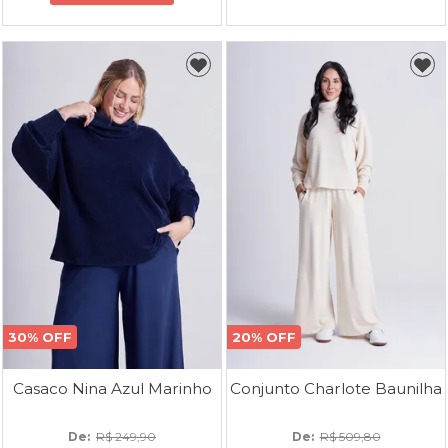
30% OFF
20% OFF
Casaco Nina Azul Marinho
Conjunto Charlote Baunilha
De: 
R$ 249,90
De: 
R$ 509,80