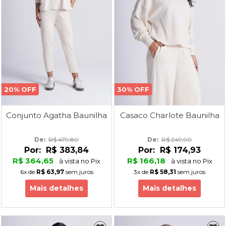
20% OFF
30% OFF
Conjunto Agatha Baunilha
Casaco Charlote Baunilha
De: 
R$ 479,80
De: 
R$ 249,90
Por:
R$ 383,84
Por:
R$ 174,93
R$ 364,65
R$ 166,18
à vista no Pix
à vista no Pix
6x
de
R$ 63,97
sem juros
3x
de
R$ 58,31
sem juros
Mais detalhes
Mais detalhes