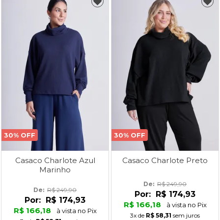
30% OFF
30% OFF
Casaco Charlote Azul
Casaco Charlote Preto
Marinho
De: 
R$ 249,90
De: 
R$ 249,90
Por:
R$ 174,93
Por:
R$ 174,93
R$ 166,18
à vista no Pix
R$ 166,18
à vista no Pix
3x
de
R$ 58,31
sem juros