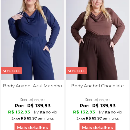
30% OFF
30% OFF
Body Anabel Azul Marinho
Body Anabel Chocolate
De: 
R$ 199,90
De: 
R$ 199,90
Por:
R$ 139,93
Por:
R$ 139,93
R$ 132,93
R$ 132,93
à vista no Pix
à vista no Pix
2x
de
R$ 69,97
sem juros
2x
de
R$ 69,97
sem juros
Mais detalhes
Mais detalhes