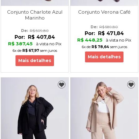
Conjunto Charlote Azul
Conjunto Verona Café
Marinho
De: 
R$ 589,80
De: 
R$ 509,80
Por:
R$ 471,84
Por:
R$ 407,84
R$ 448,25
à vista no Pix
R$ 387,45
à vista no Pix
6x
de
R$ 78,64
sem juros
6x
de
R$ 67,97
sem juros
Mais detalhes
Mais detalhes