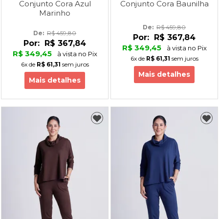
Conjunto Cora Azul
Conjunto Cora Baunilha
Marinho
De: 
R$ 459,80
De: 
R$ 459,80
Por:
R$ 367,84
Por:
R$ 367,84
R$ 349,45
à vista no Pix
R$ 349,45
à vista no Pix
6x
de
R$ 61,31
sem juros
6x
de
R$ 61,31
sem juros
Mais detalhes
Mais detalhes