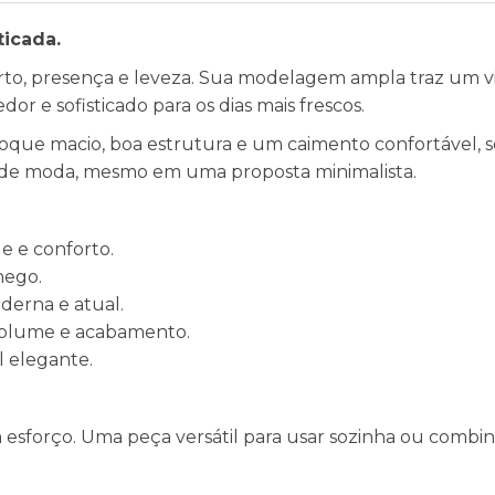
ticada.
rto, presença e leveza. Sua modelagem ampla traz um 
or e sofisticado para os dias mais frescos.
toque macio, boa estrutura e um caimento confortável, s
o de moda, mesmo em uma proposta minimalista.
 e conforto.
hego.
erna e atual.
volume e acabamento.
l elegante.
 esforço. Uma peça versátil para usar sozinha ou combin