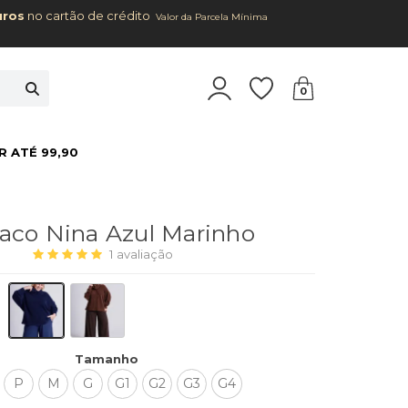
uros
no cartão de crédito
Valor da Parcela Mínima
0
R ATÉ 99,90
aco Nina Azul Marinho
1
avaliação
Tamanho
P
M
G
G1
G2
G3
G4