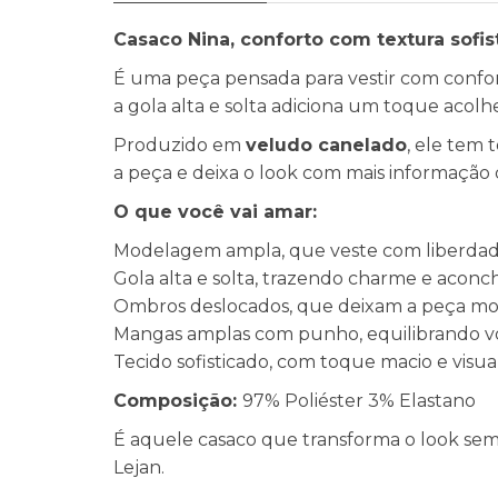
Casaco Nina, conforto com textura sofis
É uma peça pensada para vestir com confo
a gola alta e solta adiciona um toque acolhed
Produzido em
veludo canelado
, ele tem 
a peça e deixa o look com mais informaçã
O que você vai amar:
Modelagem ampla, que veste com liberdade
Gola alta e solta, trazendo charme e aconc
Ombros deslocados, que deixam a peça mod
Mangas amplas com punho, equilibrando 
Tecido sofisticado, com toque macio e visua
Composição:
97% Poliéster 3% Elastano
É aquele casaco que transforma o look sem
Lejan.