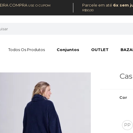
MEIRA COMPRA
Parcele em até
6x sem j
USE O CUPOM
R$50,00
Todos Os Produtos
Conjuntos
OUTLET
BAZA
Cas
Cor
PP