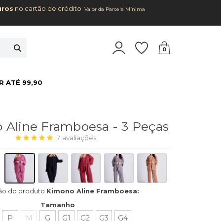
uros
no cartão de crédito
Valor da Parcela Mínima
0
R ATÉ 99,90
 Aline Framboesa - 3 Peças
7
avaliações
ão do produto
Kimono Aline Framboesa:
Tamanho
P
M
G
G1
G2
G3
G4