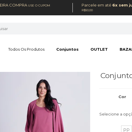
MEIRA COMPRA
Parcele em até
6x sem j
USE O CUPOM
R$50,00
Todos Os Produtos
Conjuntos
OUTLET
BAZA
Conjunto
Cor
Selecione a opç
PP