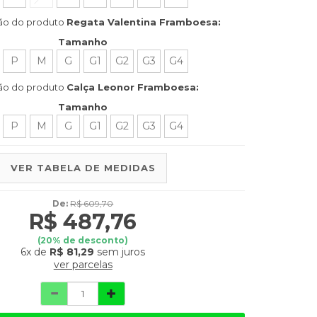
ão do produto
Regata Valentina Framboesa:
Tamanho
P
M
G
G1
G2
G3
G4
ão do produto
Calça Leonor Framboesa:
Tamanho
P
M
G
G1
G2
G3
G4
VER TABELA DE MEDIDAS
De:
R$ 609,70
R$ 487,76
(
20
% de desconto)
6x
de
R$ 81,29
sem juros
ver parcelas