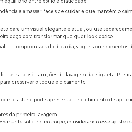
equilíbrio entre estilo e praticidade.
tendência a amassar, fáceis de cuidar e que mantêm o c
leto para um visual elegante e atual, ou use separadame
eira peça para transformar qualquer look básico.
rabalho, compromissos do dia a dia, viagens ou momentos d
ndas, siga as instruções de lavagem da etiqueta. Prefira 
para preservar o toque e o caimento.
cose com elastano pode apresentar encolhimento de apro
ntes da primeira lavagem.
levemente soltinho no corpo, considerando esse ajuste na