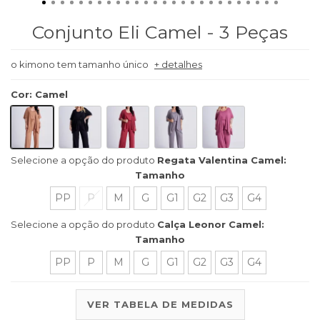
Conjunto Eli Camel - 3 Peças
o kimono tem tamanho único
+ detalhes
Cor
:
Camel
Selecione a opção do produto
Regata Valentina Camel:
Tamanho
PP
P
M
G
G1
G2
G3
G4
Selecione a opção do produto
Calça Leonor Camel:
Tamanho
PP
P
M
G
G1
G2
G3
G4
VER TABELA DE MEDIDAS