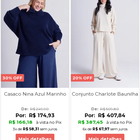
30% OFF
20% OFF
Casaco Nina Azul Marinho
Conjunto Charlote Baunilha
De: 
R$ 249,90
De: 
R$ 509,80
Por:
R$ 174,93
Por:
R$ 407,84
R$ 166,18
R$ 387,45
à vista no Pix
à vista no Pix
3x
de
R$ 58,31
sem juros
6x
de
R$ 67,97
sem juros
Mais detalhes
Mais detalhes