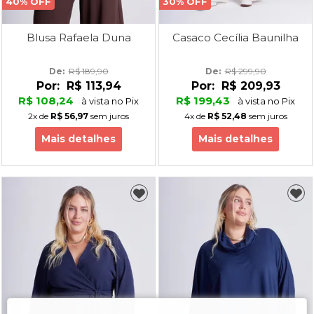
40% OFF
30% OFF
Blusa Rafaela Duna
Casaco Cecília Baunilha
De: 
R$ 189,90
De: 
R$ 299,90
Por:
R$ 113,94
Por:
R$ 209,93
R$ 108,24
R$ 199,43
à vista no Pix
à vista no Pix
2x
de
R$ 56,97
sem juros
4x
de
R$ 52,48
sem juros
Mais detalhes
Mais detalhes