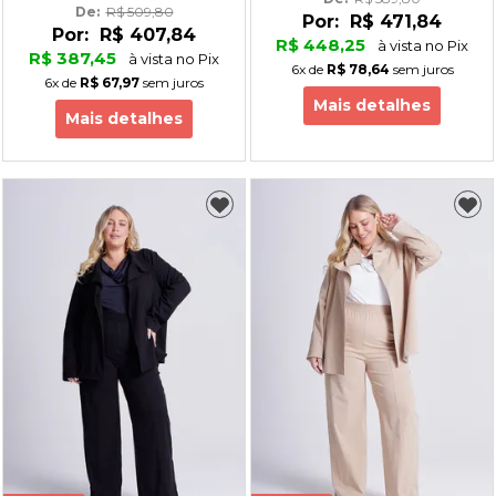
De: 
R$ 509,80
Por:
R$ 471,84
Por:
R$ 407,84
R$ 448,25
à vista no Pix
R$ 387,45
à vista no Pix
6x
de
R$ 78,64
sem juros
6x
de
R$ 67,97
sem juros
Mais detalhes
Mais detalhes