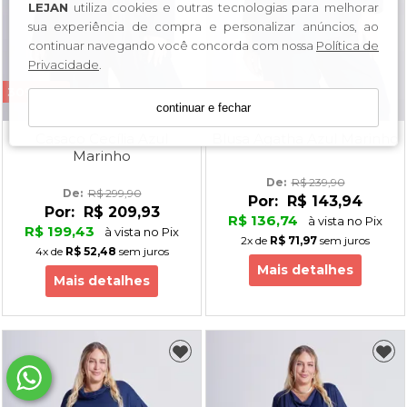
LEJAN
utiliza cookies e outras tecnologias para melhorar
sua experiência de compra e personalizar anúncios, ao
continuar navegando você concorda com nossa
Política de
Privacidade
.
30% OFF
40% OFF
continuar e fechar
Casaco Cecília Azul
Blusa Agatha Azul Marinho
Marinho
De: 
R$ 239,90
De: 
R$ 299,90
Por:
R$ 143,94
Por:
R$ 209,93
R$ 136,74
à vista no Pix
R$ 199,43
à vista no Pix
2x
de
R$ 71,97
sem juros
4x
de
R$ 52,48
sem juros
Mais detalhes
Mais detalhes