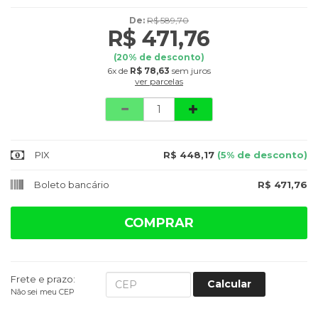
De:
R$ 589,70
R$ 471,76
(
20
% de desconto)
6x
de
R$ 78,63
sem juros
ver parcelas
Quantidade
PIX
R$ 448,17
(5% de desconto)
Boleto bancário
R$ 471,76
COMPRAR
Frete e prazo:
Calcular
Não sei meu CEP