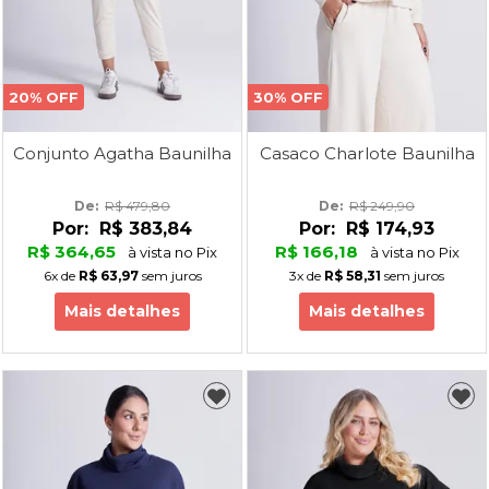
20% OFF
30% OFF
Conjunto Agatha Baunilha
Casaco Charlote Baunilha
De: 
R$ 479,80
De: 
R$ 249,90
Por:
R$ 383,84
Por:
R$ 174,93
R$ 364,65
R$ 166,18
à vista no Pix
à vista no Pix
6x
de
R$ 63,97
sem juros
3x
de
R$ 58,31
sem juros
Mais detalhes
Mais detalhes