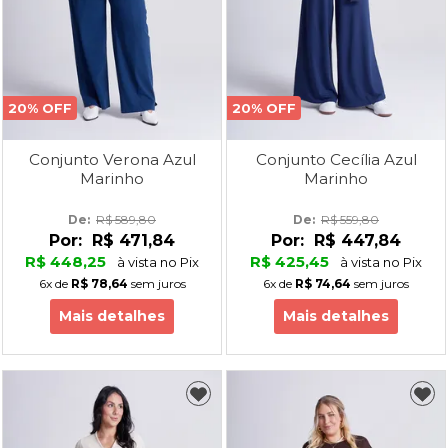
20% OFF
20% OFF
Conjunto Verona Azul
Conjunto Cecília Azul
Marinho
Marinho
De: 
R$ 589,80
De: 
R$ 559,80
Por:
R$ 471,84
Por:
R$ 447,84
R$ 448,25
R$ 425,45
à vista no Pix
à vista no Pix
6x
de
R$ 78,64
sem juros
6x
de
R$ 74,64
sem juros
Mais detalhes
Mais detalhes