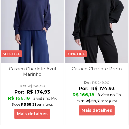
30% OFF
30% OFF
Casaco Charlote Azul
Casaco Charlote Preto
Marinho
De: 
R$ 249,90
De: 
R$ 249,90
Por:
R$ 174,93
Por:
R$ 174,93
R$ 166,18
à vista no Pix
R$ 166,18
à vista no Pix
3x
de
R$ 58,31
sem juros
3x
de
R$ 58,31
sem juros
Mais detalhes
Mais detalhes