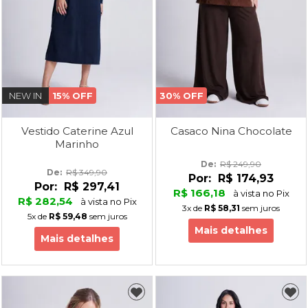
NEW IN
15% OFF
30% OFF
Vestido Caterine Azul
Casaco Nina Chocolate
Marinho
De: 
R$ 249,90
De: 
R$ 349,90
Por:
R$ 174,93
Por:
R$ 297,41
R$ 166,18
à vista no Pix
R$ 282,54
à vista no Pix
3x
de
R$ 58,31
sem juros
5x
de
R$ 59,48
sem juros
Mais detalhes
Mais detalhes