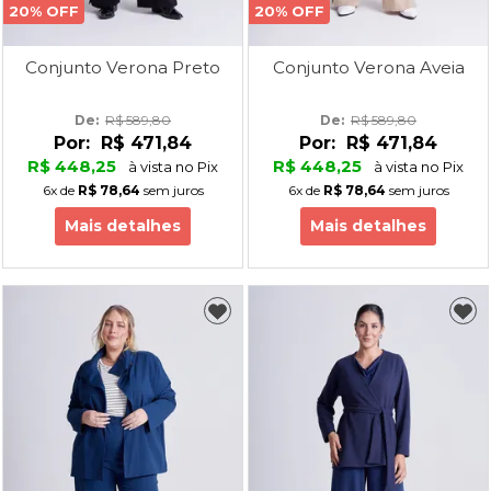
20% OFF
20% OFF
Conjunto Verona Preto
Conjunto Verona Aveia
De: 
R$ 589,80
De: 
R$ 589,80
Por:
R$ 471,84
Por:
R$ 471,84
R$ 448,25
R$ 448,25
à vista no Pix
à vista no Pix
6x
de
R$ 78,64
sem juros
6x
de
R$ 78,64
sem juros
Mais detalhes
Mais detalhes