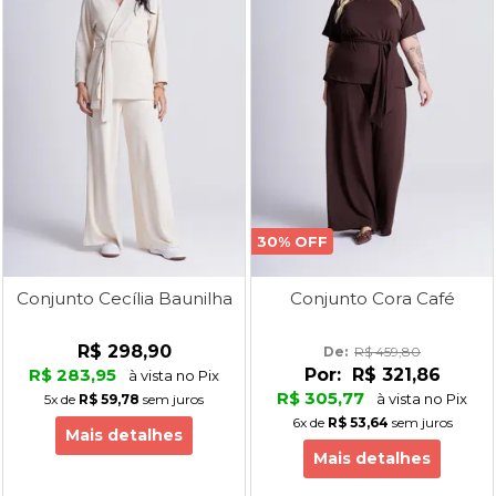
30% OFF
Conjunto Cecília Baunilha
Conjunto Cora Café
R$ 298,90
De: 
R$ 459,80
R$ 283,95
Por:
R$ 321,86
à vista no Pix
R$ 305,77
à vista no Pix
5x
de
R$ 59,78
sem juros
6x
de
R$ 53,64
sem juros
Mais detalhes
Mais detalhes