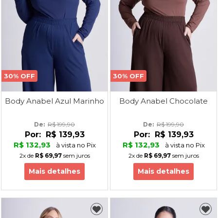
30% OFF
30% OFF
Body Anabel Azul Marinho
Body Anabel Chocolate
De: 
R$ 199,90
De: 
R$ 199,90
Por:
R$ 139,93
Por:
R$ 139,93
R$ 132,93
R$ 132,93
à vista no Pix
à vista no Pix
2x
de
R$ 69,97
sem juros
2x
de
R$ 69,97
sem juros
Mais detalhes
Mais detalhes