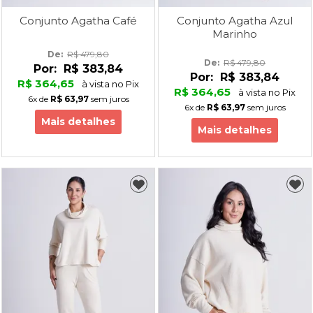
Conjunto Agatha Café
Conjunto Agatha Azul
Marinho
De: 
R$ 479,80
De: 
R$ 479,80
Por:
R$ 383,84
Por:
R$ 383,84
R$ 364,65
à vista no Pix
R$ 364,65
à vista no Pix
6x
de
R$ 63,97
sem juros
6x
de
R$ 63,97
sem juros
Mais detalhes
Mais detalhes