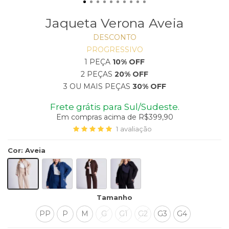
Jaqueta Verona Aveia
DESCONTO
PROGRESSIVO
1 PEÇA
10% OFF
2 PEÇAS
20% OFF
3 OU MAIS PEÇAS
30% OFF
Frete grátis para Sul/Sudeste.
Em compras acima de R$399,90
1
avaliação
Cor
:
Aveia
Tamanho
PP
P
M
G
G1
G2
G3
G4