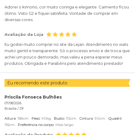
Adorei o kimono, cor muito coringa e elegante. Caimento ficou
ótimo. Visto G2 e fiquei satisfeita. Vontade de comprar em
diversas cores.
Avaliação da Loja
Eu gostei muito comprar no site da Lejan. Atendimento no wats
muito gentil e transparente. Só o processo envio e de troca que
achei um pouco demorado, mas valeu a pena esperar meus
produtos. Obrigada e Parabéns pelo atendimento prestado!
Eu recomendo este produto
Priscila Fonseca Bulhões
07/08/2026
Brasília /
DF
Altura:
158cm
Peso:
90kg
Busto:
112cm
Cintura:
90cm
Quadril:
116cm
Preferência no corpo:
Mais largo
Avaliação do Produto