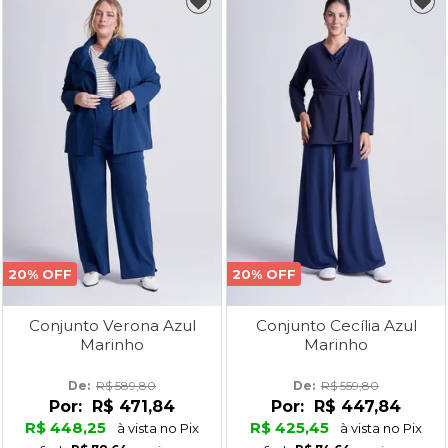
20% OFF
20% OFF
Conjunto Verona Azul
Conjunto Cecília Azul
Marinho
Marinho
De: 
R$ 589,80
De: 
R$ 559,80
Por:
R$ 471,84
Por:
R$ 447,84
R$ 448,25
R$ 425,45
à vista no Pix
à vista no Pix