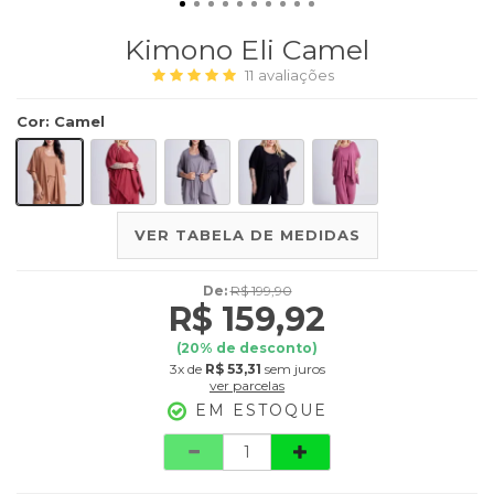
Kimono Eli Camel
11
avaliações
Cor
:
Camel
VER TABELA DE MEDIDAS
De:
R$ 199,90
R$ 159,92
(
20
% de desconto)
3x
de
R$ 53,31
sem juros
ver parcelas
EM ESTOQUE
Quantidade