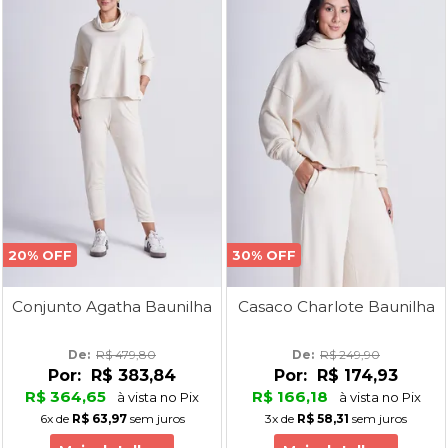
20% OFF
30% OFF
Conjunto Agatha Baunilha
Casaco Charlote Baunilha
De: 
R$ 479,80
De: 
R$ 249,90
Por:
R$ 383,84
Por:
R$ 174,93
R$ 364,65
R$ 166,18
à vista no Pix
à vista no Pix
6x
de
R$ 63,97
sem juros
3x
de
R$ 58,31
sem juros