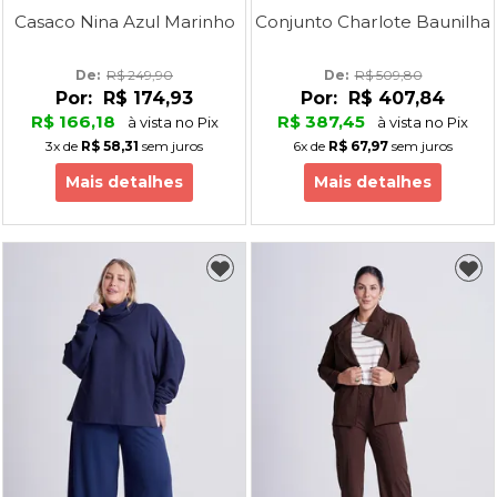
Casaco Nina Azul Marinho
Conjunto Charlote Baunilha
De: 
R$ 249,90
De: 
R$ 509,80
Por:
R$ 174,93
Por:
R$ 407,84
R$ 166,18
R$ 387,45
à vista no Pix
à vista no Pix
3x
de
R$ 58,31
sem juros
6x
de
R$ 67,97
sem juros
Mais detalhes
Mais detalhes