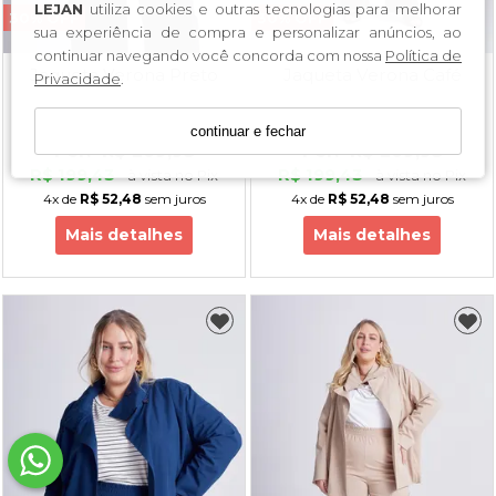
LEJAN
utiliza cookies e outras tecnologias para melhorar
30% OFF
30% OFF
sua experiência de compra e personalizar anúncios, ao
continuar navegando você concorda com nossa
Política de
Jaqueta Verona Preto
Jaqueta Verona Café
Privacidade
.
De: 
R$ 299,90
De: 
R$ 299,90
continuar e fechar
Por:
R$ 209,93
Por:
R$ 209,93
R$ 199,43
R$ 199,43
à vista no Pix
à vista no Pix
4x
de
R$ 52,48
sem juros
4x
de
R$ 52,48
sem juros
Mais detalhes
Mais detalhes