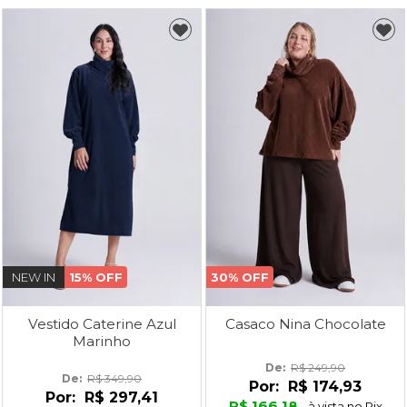
NEW IN
15% OFF
30% OFF
Vestido Caterine Azul
Casaco Nina Chocolate
Marinho
De: 
R$ 249,90
De: 
R$ 349,90
Por:
R$ 174,93
Por:
R$ 297,41
R$ 166,18
à vista no Pix