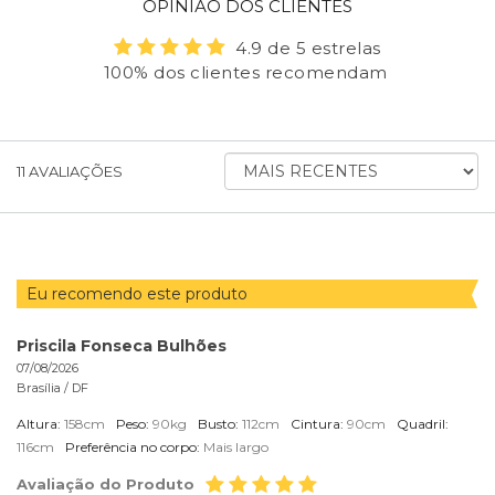
OPINIÃO DOS CLIENTES
4.9 de 5 estrelas
100% dos clientes recomendam
ORDENAR
11
AVALIAÇÕES
AVALIAÇÕES
POR
Eu recomendo este produto
Priscila Fonseca Bulhões
07/08/2026
Brasília /
DF
Altura:
158cm
Peso:
90kg
Busto:
112cm
Cintura:
90cm
Quadril:
116cm
Preferência no corpo:
Mais largo
Avaliação do Produto