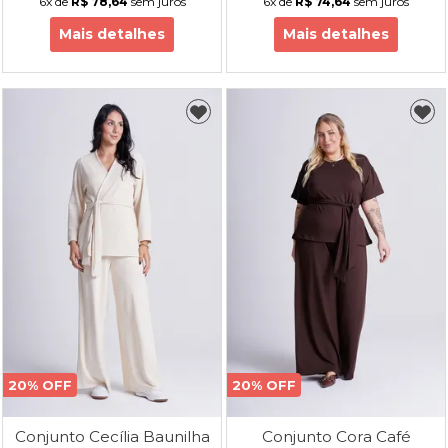
6x
de
R$ 78,64
sem juros
6x
de
R$ 74,64
sem juros
Mais detalhes
Mais detalhes
20% OFF
20% OFF
Conjunto Cecília Baunilha
Conjunto Cora Café