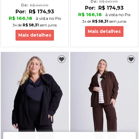
De: 
R$ 249,90
De: 
R$ 249,90
Por:
R$ 174,93
Por:
R$ 174,93
R$ 166,18
à vista no Pix
R$ 166,18
à vista no Pix
3x
de
R$ 58,31
sem juros
3x
de
R$ 58,31
sem juros
Mais detalhes
Mais detalhes