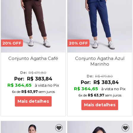
20% OFF
20% OFF
Conjunto Agatha Café
Conjunto Agatha Azul
Marinho
De: 
R$ 479,80
De: 
R$ 479,80
Por:
R$ 383,84
Por:
R$ 383,84
R$ 364,65
à vista no Pix
R$ 364,65
à vista no Pix
6x
de
R$ 63,97
sem juros
6x
de
R$ 63,97
sem juros
Mais detalhes
Mais detalhes