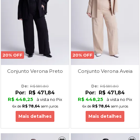
20% OFF
20% OFF
Conjunto Verona Preto
Conjunto Verona Aveia
De: 
R$ 589,80
De: 
R$ 589,80
Por:
R$ 471,84
Por:
R$ 471,84
R$ 448,25
R$ 448,25
à vista no Pix
à vista no Pix
6x
de
R$ 78,64
sem juros
6x
de
R$ 78,64
sem juros
Mais detalhes
Mais detalhes