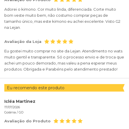
Adorei o kimono. Cor muito linda, diferenciada. Corte muito
bom veste muito bem, não costumo comprar peças de
tamanho único, mas este kimono eu achei excelente. Visto G2
na Lejan.
Avaliação da Loja
Eu gostei muito comprar no site da Lejan. Atendimento no wats
muito gentil e transparente. Só o processo envio e de troca que
achei um pouco demorado, mas valeu a pena esperar meus
produtos. Obrigada e Parabéns pelo atendimento prestado!
Eu recomendo este produto
Icléa Martinez
17/07/2026
Goiânia /
GO
Avaliação do Produto