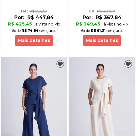
De: 
R$ 559,80
De: 
R$ 459,80
Por:
R$ 447,84
Por:
R$ 367,84
R$ 425,45
R$ 349,45
à vista no Pix
à vista no Pix
6x
de
R$ 74,64
sem juros
6x
de
R$ 61,31
sem juros
Mais detalhes
Mais detalhes