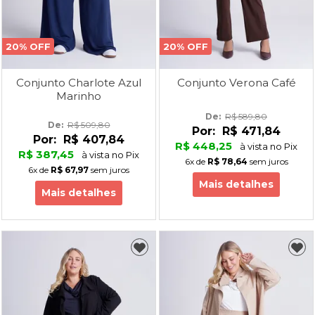
20% OFF
20% OFF
Conjunto Charlote Azul
Conjunto Verona Café
Marinho
De: 
R$ 589,80
De: 
R$ 509,80
Por:
R$ 471,84
Por:
R$ 407,84
R$ 448,25
à vista no Pix
R$ 387,45
à vista no Pix
6x
de
R$ 78,64
sem juros
6x
de
R$ 67,97
sem juros
Mais detalhes
Mais detalhes