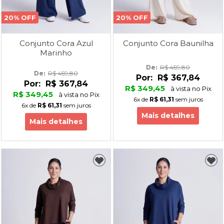
20% OFF
20% OFF
Conjunto Cora Azul
Conjunto Cora Baunilha
Marinho
De: 
R$ 459,80
De: 
R$ 459,80
Por:
R$ 367,84
Por:
R$ 367,84
R$ 349,45
à vista no Pix
R$ 349,45
à vista no Pix
6x
de
R$ 61,31
sem juros
6x
de
R$ 61,31
sem juros
Mais detalhes
Mais detalhes