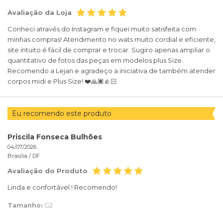
Avaliação da Loja
Conheci através do Instagram e fiquei muito satisfeita com
minhas compras! Atendimento no wats muito cordial e eficiente,
site intuito é fácil de comprar e trocar. Sugiro apenas ampliar o
quantitativo de fotos das peças em modelos plus Size.
Recomendo a Lejan e agradeço a iniciativa de também atender
corpos midi e Plus Size! ❤️🙏🏿👍🏻
Eu recomendo este produto
Priscila Fonseca Bulhões
04/07/2026
Brasília /
DF
Avaliação do Produto
Linda e confortável ! Recomendo!
Tamanho:
G2