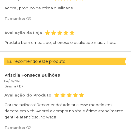
Adorei, produto de otima qualidade
Tamanho:
G3
Avaliação da Loja
Produto bem embalado, cheiroso e qualidade maravilhosa
Eu recomendo este produto
Priscila Fonseca Bulhões
04/07/2026
Brasília /
DF
Avaliação do Produto
Cor maravilhosa! Recomendo! Adoraria esse modelo em
decote em V tb! Adorei a compra no site e ótimo atendimento,
gentil e atencioso, no wats!
Tamanho:
G2