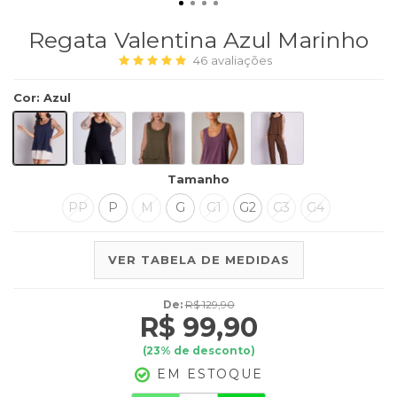
Regata Valentina Azul Marinho
46
avaliações
Cor
:
Azul
Tamanho
PP
P
M
G
G1
G2
G3
G4
VER TABELA DE MEDIDAS
De:
R$ 129,90
R$ 99,90
(
23
% de desconto)
EM ESTOQUE