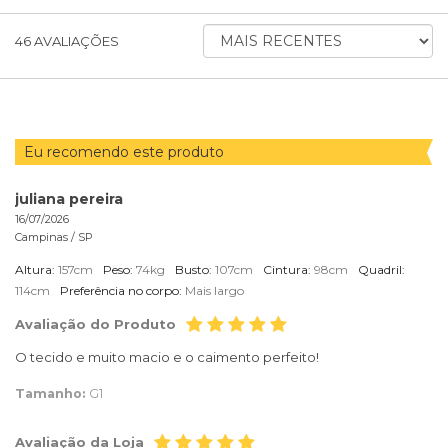
ORDENAR
46
AVALIAÇÕES
AVALIAÇÕES
POR
Eu recomendo este produto
juliana pereira
16/07/2026
Campinas /
SP
Altura:
157cm
Peso:
74kg
Busto:
107cm
Cintura:
98cm
Quadril:
114cm
Preferência no corpo:
Mais largo
Avaliação do Produto
O tecido e muito macio e o caimento perfeito!
Tamanho:
G1
Avaliação da Loja