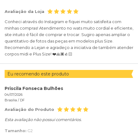
Avaliação da Loja
Conheci através do Instagram e fiquei muito satisfeita com
minhas compras! Atendimento no wats muito cordial e eficiente,
site intuito é fácil de comprar e trocar. Sugiro apenas ampliar o
quantitativo de fotos das peças em modelos plus Size.
Recomendo a Lejan e agradeço a iniciativa de também atender
corpos midi e Plus Size! ❤️🙏🏿👍🏻
Eu recomendo este produto
Priscila Fonseca Bulhões
04/07/2026
Brasília /
DF
Avaliação do Produto
Esta avaliação não possui comentários.
Tamanho:
G2