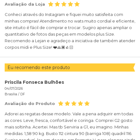
Avaliação da Loja
Conheci através do Instagram e fiquei muito satisfeita com
minhas compras! Atendimento no wats muito cordial e eficiente,
site intuito é fácil de comprar e trocar. Sugiro apenas ampliar o
quantitativo de fotos das peças em modelos plus Size.
Recomendo a Lejan e agradeço a iniciativa de também atender
corpos midi e Plus Size! ❤️🙏🏿👍🏻
Eu recomendo este produto
Priscila Fonseca Bulhões
04/07/2026
Brasília /
DF
Avaliação do Produto
Adorei as regatas desse modelo. Vale a pena adquirir em todas
as cores. Leve, fresca, confortável e coringa. Comprei G2 gosto
mais soltinha. Acertei. Mas tb Serviria a G1, eu imagino. Minhas
medidas. 1,58 90 kg. Busto 112 cintura 90 (barriga 108) quadril 116.
Sugiro produzí- las em decote em formato V, para alongar ainda