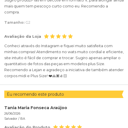
mais quem tem pescoço curto como eu. Recomendo a
compra.
Tamanho:
G2
Avaliação da Loja
Conheci através do Instagram e fiquei muito satisfeita com
minhas compras! Atendimento no wats muito cordial e eficiente,
site intuito é fácil de comprar e trocar. Sugiro apenas ampliar o
quantitativo de fotos das peças em modelos plus Size.
Recomendo a Lejan e agradeço a iniciativa de também atender
corpos midi e Plus Size! ❤️🙏🏿👍🏻
Eu recomendo este produto
Tania Maria Fonseca Araújoo
26/06/2026
Salvador /
BA
Avaliação do Produto