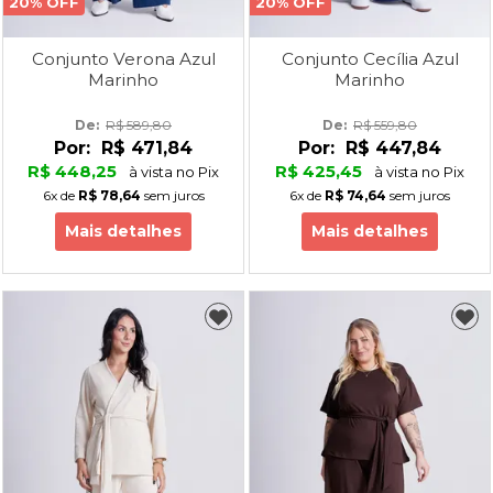
20% OFF
20% OFF
Conjunto Verona Azul
Conjunto Cecília Azul
Marinho
Marinho
De: 
R$ 589,80
De: 
R$ 559,80
Por:
R$ 471,84
Por:
R$ 447,84
R$ 448,25
R$ 425,45
à vista no Pix
à vista no Pix
6x
de
R$ 78,64
sem juros
6x
de
R$ 74,64
sem juros
Mais detalhes
Mais detalhes