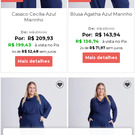
Casaco Cecília Azul
Blusa Agatha Azul Marinho
Marinho
De: 
R$ 239,90
De: 
R$ 299,90
Por:
R$ 143,94
Por:
R$ 209,93
R$ 136,74
à vista no Pix
R$ 199,43
à vista no Pix
2x
de
R$ 71,97
sem juros
4x
de
R$ 52,48
sem juros
Mais detalhes
Mais detalhes