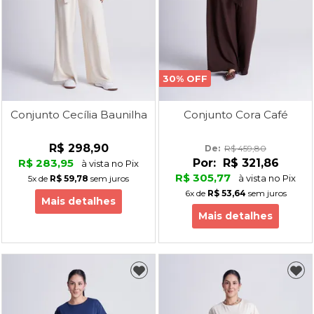
30% OFF
Conjunto Cecília Baunilha
Conjunto Cora Café
R$ 298,90
De: 
R$ 459,80
R$ 283,95
Por:
R$ 321,86
à vista no Pix
R$ 305,77
à vista no Pix
5x
de
R$ 59,78
sem juros
6x
de
R$ 53,64
sem juros
Mais detalhes
Mais detalhes