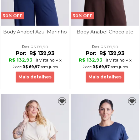
30% OFF
30% OFF
Body Anabel Azul Marinho
Body Anabel Chocolate
De: 
R$ 199,90
De: 
R$ 199,90
Por:
R$ 139,93
Por:
R$ 139,93
R$ 132,93
R$ 132,93
à vista no Pix
à vista no Pix
2x
de
R$ 69,97
sem juros
2x
de
R$ 69,97
sem juros
Mais detalhes
Mais detalhes