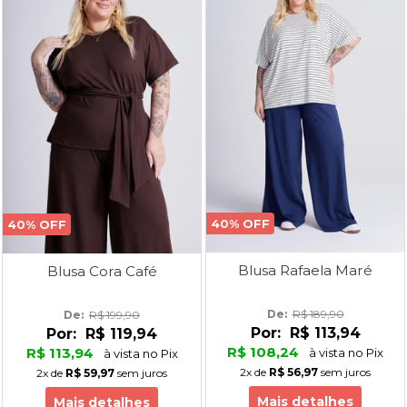
40% OFF
40% OFF
Blusa Rafaela Maré
Blusa Cora Café
De: 
R$ 189,90
De: 
R$ 199,90
Por:
R$ 113,94
Por:
R$ 119,94
R$ 108,24
R$ 113,94
à vista no Pix
à vista no Pix
2x
de
R$ 56,97
sem juros
2x
de
R$ 59,97
sem juros
Mais detalhes
Mais detalhes