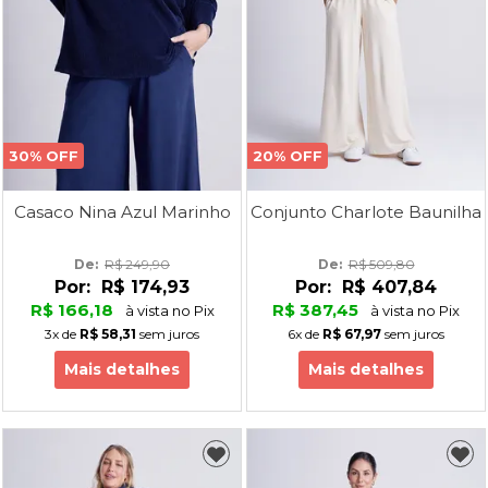
30% OFF
20% OFF
Casaco Nina Azul Marinho
Conjunto Charlote Baunilha
De: 
R$ 249,90
De: 
R$ 509,80
Por:
R$ 174,93
Por:
R$ 407,84
R$ 166,18
R$ 387,45
à vista no Pix
à vista no Pix
3x
de
R$ 58,31
sem juros
6x
de
R$ 67,97
sem juros
Mais detalhes
Mais detalhes