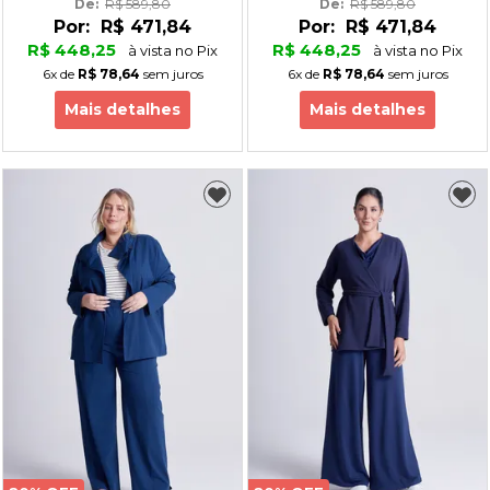
De: 
R$ 589,80
De: 
R$ 589,80
Por:
R$ 471,84
Por:
R$ 471,84
R$ 448,25
R$ 448,25
à vista no Pix
à vista no Pix
6x
de
R$ 78,64
sem juros
6x
de
R$ 78,64
sem juros
Mais detalhes
Mais detalhes