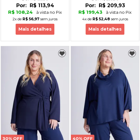
Por:
R$ 113,94
Por:
R$ 209,93
R$ 108,24
R$ 199,43
à vista no Pix
à vista no Pix
2x
de
R$ 56,97
sem juros
4x
de
R$ 52,48
sem juros
Mais detalhes
Mais detalhes
30% OFF
40% OFF