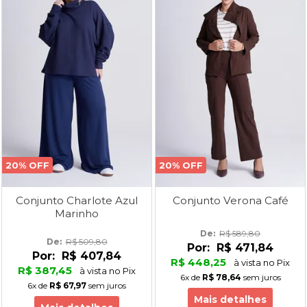
20% OFF
20% OFF
Conjunto Charlote Azul
Conjunto Verona Café
Marinho
De: 
R$ 589,80
De: 
R$ 509,80
Por:
R$ 471,84
Por:
R$ 407,84
R$ 448,25
à vista no Pix
R$ 387,45
à vista no Pix
6x
de
R$ 78,64
sem juros
6x
de
R$ 67,97
sem juros
Mais detalhes