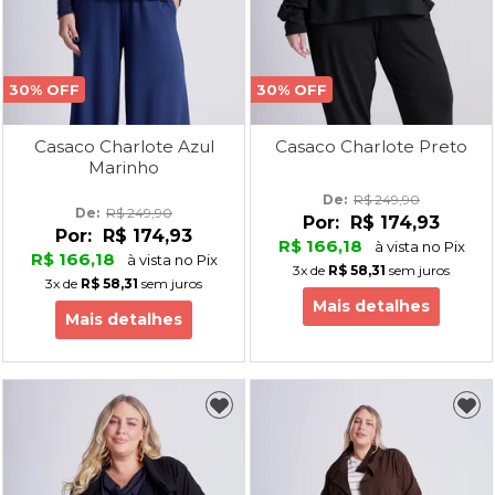
30% OFF
30% OFF
Casaco Charlote Azul
Casaco Charlote Preto
Marinho
De: 
R$ 249,90
De: 
R$ 249,90
Por:
R$ 174,93
Por:
R$ 174,93
R$ 166,18
à vista no Pix
R$ 166,18
à vista no Pix
3x
de
R$ 58,31
sem juros
3x
de
R$ 58,31
sem juros
Mais detalhes
Mais detalhes