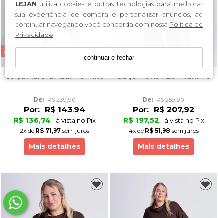
LEJAN
utiliza cookies e outras tecnologias para melhorar
sua experiência de compra e personalizar anúncios, ao
continuar navegando você concorda com nossa
Política de
Privacidade
.
40% OFF
20% OFF
continuar e fechar
Calça Aurora Azul Marinho
Calça Flavia Azul Marinho
De: 
R$ 239,90
De: 
R$ 259,90
Por:
R$ 143,94
Por:
R$ 207,92
R$ 136,74
R$ 197,52
à vista no Pix
à vista no Pix
2x
de
R$ 71,97
sem juros
4x
de
R$ 51,98
sem juros
Mais detalhes
Mais detalhes