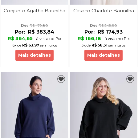
Conjunto Agatha Baunilha
Casaco Charlote Baunilha
De: 
R$ 479,80
De: 
R$ 249,90
Por:
R$ 383,84
Por:
R$ 174,93
R$ 364,65
R$ 166,18
à vista no Pix
à vista no Pix
6x
de
R$ 63,97
sem juros
3x
de
R$ 58,31
sem juros
Mais detalhes
Mais detalhes