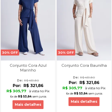
30% OFF
30% OFF
Conjunto Cora Azul
Conjunto Cora Baunilha
Marinho
De: 
R$ 459,80
De: 
R$ 459,80
Por:
R$ 321,86
Por:
R$ 321,86
R$ 305,77
à vista no Pix
R$ 305,77
à vista no Pix
6x
de
R$ 53,64
sem juros
6x
de
R$ 53,64
sem juros
Mais detalhes
Mais detalhes