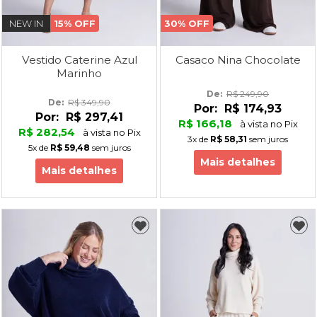
NEW IN
15% OFF
30% OFF
Vestido Caterine Azul
Casaco Nina Chocolate
Marinho
De: 
R$ 249,90
De: 
R$ 349,90
Por:
R$ 174,93
Por:
R$ 297,41
R$ 166,18
à vista no Pix
R$ 282,54
à vista no Pix
3x
de
R$ 58,31
sem juros
5x
de
R$ 59,48
sem juros
Mais detalhes
Mais detalhes