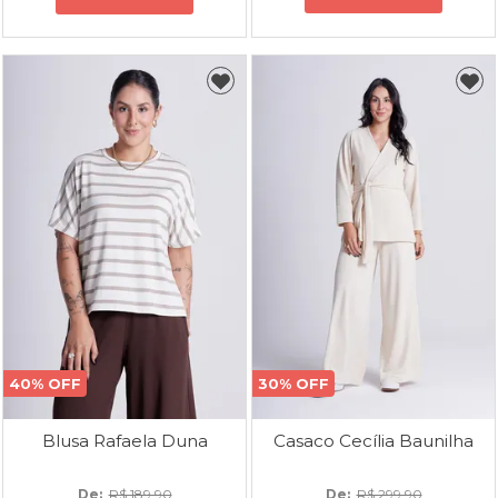
40% OFF
30% OFF
Blusa Rafaela Duna
Casaco Cecília Baunilha
De: 
R$ 189,90
De: 
R$ 299,90