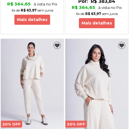
Por:
R$ 383,84
R$ 364,65
à vista no Pix
R$ 364,65
à vista no Pix
6x
de
R$ 63,97
sem juros
6x
de
R$ 63,97
sem juros
Mais detalhes
Mais detalhes
20% OFF
30% OFF