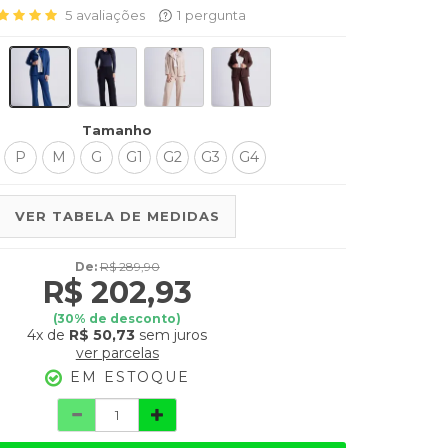
5
avaliações
1
pergunta
Tamanho
P
M
G
G1
G2
G3
G4
VER TABELA DE MEDIDAS
De:
R$ 289,90
R$ 202,93
(
30
% de desconto)
4x
de
R$ 50,73
sem juros
ver parcelas
EM ESTOQUE