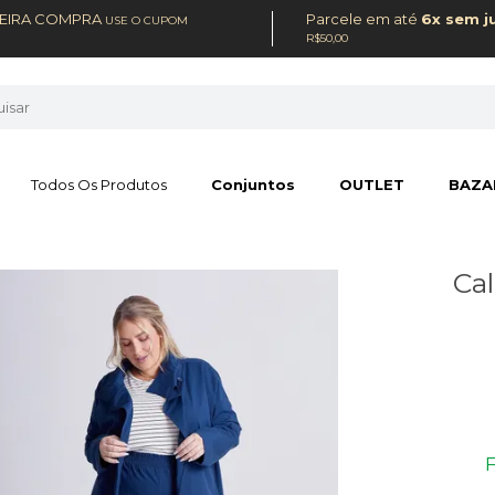
MEIRA COMPRA
Parcele em até
6x sem j
USE O CUPOM
R$50,00
Todos Os Produtos
Conjuntos
OUTLET
BAZA
Cal
F