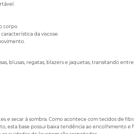
tável.
o corpo.
aracterística da viscose.
 movimento.
as, blusas, regatas, blazers e jaquetas, transitando ent
antes e secar à sombra. Como acontece com tecidos de fib
nto, esta base possui baixa tendência ao encolhimento e 