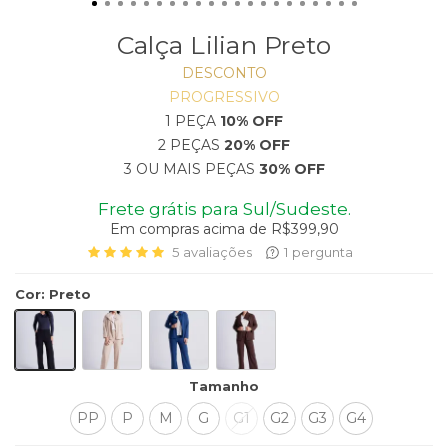
Calça Lilian Preto
DESCONTO
PROGRESSIVO
1 PEÇA
10% OFF
2 PEÇAS
20% OFF
3 OU MAIS PEÇAS
30% OFF
Frete grátis para Sul/Sudeste.
Em compras acima de R$399,90
5
avaliações
1
pergunta
Cor
:
Preto
Tamanho
PP
P
M
G
G1
G2
G3
G4