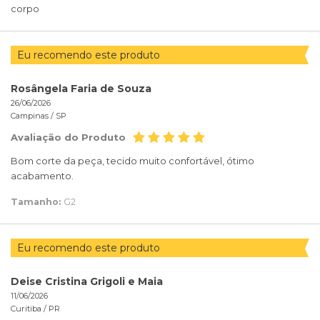
corpo
Eu recomendo este produto
Rosângela Faria de Souza
26/06/2026
Campinas /
SP
Avaliação do Produto
Bom corte da peça, tecido muito confortável, ótimo
acabamento.
Tamanho:
G2
Eu recomendo este produto
Deise Cristina Grigoli e Maia
11/06/2026
Curitiba /
PR