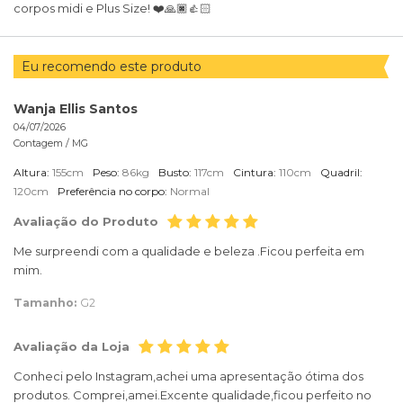
corpos midi e Plus Size! ❤️🙏🏿👍🏻
Eu recomendo este produto
Wanja Ellis Santos
04/07/2026
Contagem /
MG
Altura:
155cm
Peso:
86kg
Busto:
117cm
Cintura:
110cm
Quadril:
120cm
Preferência no corpo:
Normal
Avaliação do Produto
Me surpreendi com a qualidade e beleza .Ficou perfeita em
mim.
Tamanho:
G2
Avaliação da Loja
Conheci pelo Instagram,achei uma apresentação ótima dos
produtos. Comprei,amei.Excente qualidade,ficou perfeito no