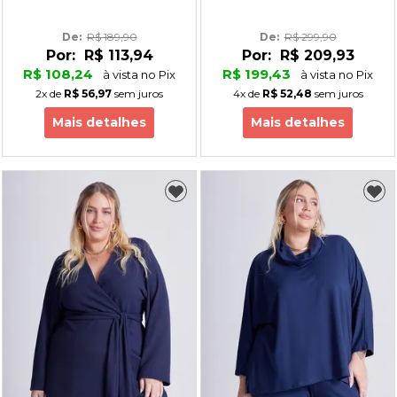
De: 
R$ 189,90
De: 
R$ 299,90
Por:
R$ 113,94
Por:
R$ 209,93
R$ 108,24
R$ 199,43
à vista no Pix
à vista no Pix
2x
de
R$ 56,97
sem juros
4x
de
R$ 52,48
sem juros
Mais detalhes
Mais detalhes