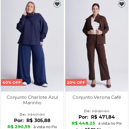
40% OFF
20% OFF
Conjunto Charlote Azul
Conjunto Verona Café
Marinho
De: 
R$ 589,80
De: 
R$ 509,80
Por:
R$ 471,84
Por:
R$ 305,88
R$ 448,25
à vista no Pix
R$ 290,59
à vista no Pix