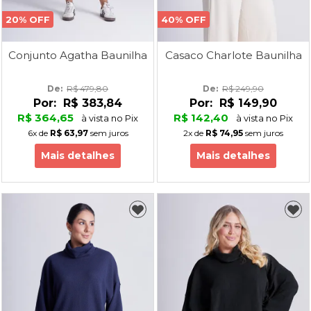
20% OFF
40% OFF
Conjunto Agatha Baunilha
Casaco Charlote Baunilha
De: 
R$ 479,80
De: 
R$ 249,90
Por:
R$ 383,84
Por:
R$ 149,90
R$ 364,65
R$ 142,40
à vista no Pix
à vista no Pix
6x
de
R$ 63,97
sem juros
2x
de
R$ 74,95
sem juros
Mais detalhes
Mais detalhes