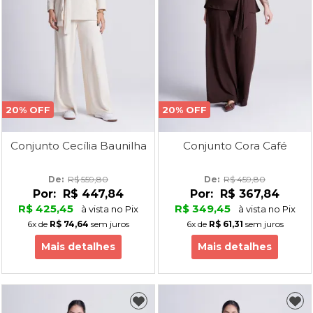
20% OFF
20% OFF
Conjunto Cecília Baunilha
Conjunto Cora Café
De: 
R$ 559,80
De: 
R$ 459,80
Por:
R$ 447,84
Por:
R$ 367,84
R$ 425,45
R$ 349,45
à vista no Pix
à vista no Pix
6x
de
R$ 74,64
sem juros
6x
de
R$ 61,31
sem juros
Mais detalhes
Mais detalhes