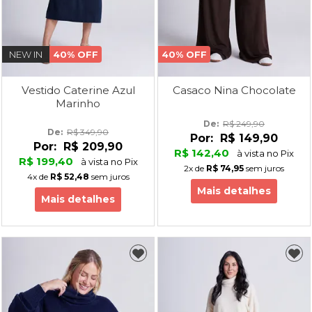
NEW IN
40% OFF
40% OFF
Vestido Caterine Azul
Casaco Nina Chocolate
Marinho
De: 
R$ 249,90
De: 
R$ 349,90
Por:
R$ 149,90
Por:
R$ 209,90
R$ 142,40
à vista no Pix
R$ 199,40
à vista no Pix
2x
de
R$ 74,95
sem juros
4x
de
R$ 52,48
sem juros
Mais detalhes
Mais detalhes