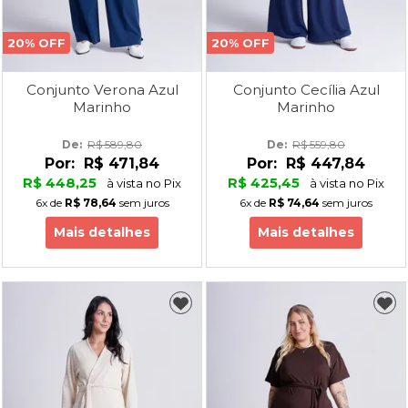
20% OFF
20% OFF
Conjunto Verona Azul
Conjunto Cecília Azul
Marinho
Marinho
De: 
R$ 589,80
De: 
R$ 559,80
Por:
R$ 471,84
Por:
R$ 447,84
R$ 448,25
R$ 425,45
à vista no Pix
à vista no Pix
6x
de
R$ 78,64
sem juros
6x
de
R$ 74,64
sem juros
Mais detalhes
Mais detalhes