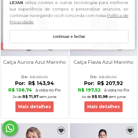
LEJAN
utiliza cookies e outras tecnologias para melhorar
sua experiência de compra e personalizar anúncios, ao
continuar navegando você concorda com nossa
Política de
Privacidade
.
continuar e fechar
40% OFF
20% OFF
Calça Aurora Azul Marinho
Calça Flavia Azul Marinho
De: 
R$ 239,90
De: 
R$ 259,90
Por:
R$ 143,94
Por:
R$ 207,92
R$ 136,74
R$ 197,52
à vista no Pix
à vista no Pix
2x
de
R$ 71,97
sem juros
4x
de
R$ 51,98
sem juros
Mais detalhes
Mais detalhes