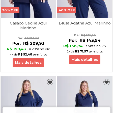
30% OFF
40% OFF
Casaco Cecília Azul
Blusa Agatha Azul Marinho
Marinho
De: 
R$ 239,90
De: 
R$ 299,90
Por:
R$ 143,94
Por:
R$ 209,93
R$ 136,74
à vista no Pix
R$ 199,43
à vista no Pix
2x
de
R$ 71,97
sem juros
4x
de
R$ 52,48
sem juros
Mais detalhes
Mais detalhes