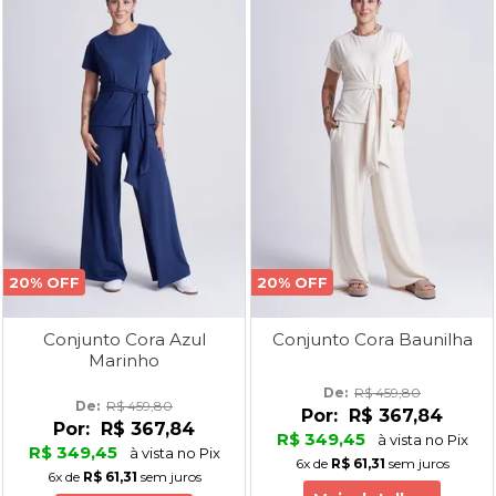
20% OFF
20% OFF
Conjunto Cora Azul
Conjunto Cora Baunilha
Marinho
De: 
R$ 459,80
De: 
R$ 459,80
Por:
R$ 367,84
Por:
R$ 367,84
R$ 349,45
à vista no Pix
R$ 349,45
à vista no Pix
6x
de
R$ 61,31
sem juros
6x
de
R$ 61,31
sem juros