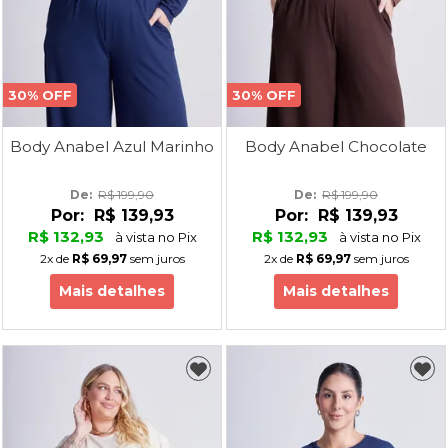
30% OFF
30% OFF
Body Anabel Azul Marinho
Body Anabel Chocolate
De: 
R$ 199,90
De: 
R$ 199,90
Por:
R$ 139,93
Por:
R$ 139,93
R$ 132,93
R$ 132,93
à vista no Pix
à vista no Pix
2x
de
R$ 69,97
sem juros
2x
de
R$ 69,97
sem juros
Mais detalhes
Mais detalhes