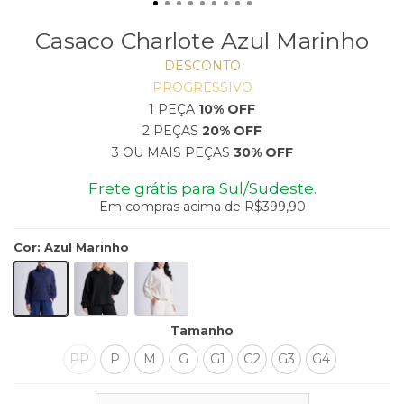
Casaco Charlote Azul Marinho
DESCONTO
PROGRESSIVO
1 PEÇA
10% OFF
2 PEÇAS
20% OFF
3 OU MAIS PEÇAS
30% OFF
Frete grátis para Sul/Sudeste.
Em compras acima de R$399,90
Cor
:
Azul Marinho
Tamanho
PP
P
M
G
G1
G2
G3
G4