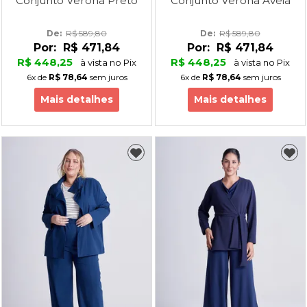
Conjunto Verona Preto
Conjunto Verona Aveia
De: 
R$ 589,80
De: 
R$ 589,80
Por:
R$ 471,84
Por:
R$ 471,84
R$ 448,25
R$ 448,25
à vista no Pix
à vista no Pix
6x
de
R$ 78,64
sem juros
6x
de
R$ 78,64
sem juros
Mais detalhes
Mais detalhes