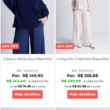
40% OFF
40% OFF
Casaco Nina Azul Marinho
Conjunto Charlote Baunilha
De: 
R$ 249,90
De: 
R$ 509,80
Por:
R$ 149,90
Por:
R$ 305,88
R$ 142,40
R$ 290,59
à vista no Pix
à vista no Pix
2x
de
R$ 74,95
sem juros
6x
de
R$ 50,98
sem juros
Mais detalhes
Mais detalhes