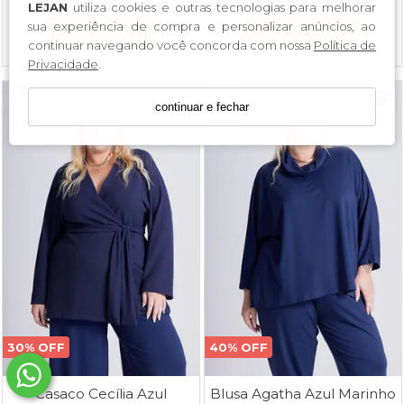
2x
de
R$ 56,97
sem juros
4x
de
R$ 52,48
sem juros
LEJAN
utiliza cookies e outras tecnologias para melhorar
sua experiência de compra e personalizar anúncios, ao
Mais detalhes
Mais detalhes
continuar navegando você concorda com nossa
Política de
Privacidade
.
continuar e fechar
30% OFF
40% OFF
Casaco Cecília Azul
Blusa Agatha Azul Marinho