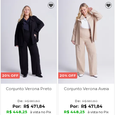
20% OFF
20% OFF
Conjunto Verona Preto
Conjunto Verona Aveia
De: 
R$ 589,80
De: 
R$ 589,80
Por:
R$ 471,84
Por:
R$ 471,84
R$ 448,25
R$ 448,25
à vista no Pix
à vista no Pix