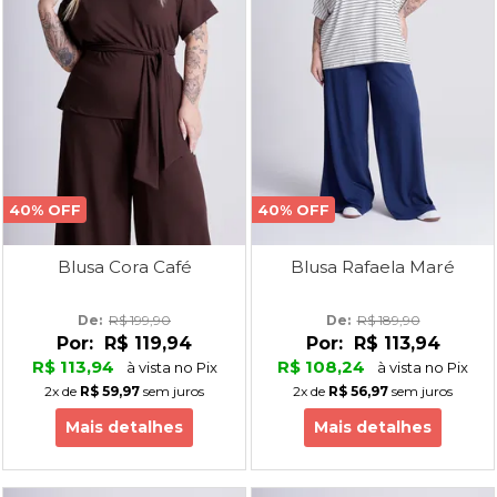
40% OFF
40% OFF
Blusa Cora Café
Blusa Rafaela Maré
De: 
R$ 199,90
De: 
R$ 189,90
Por:
R$ 119,94
Por:
R$ 113,94
R$ 113,94
R$ 108,24
à vista no Pix
à vista no Pix
2x
de
R$ 59,97
sem juros
2x
de
R$ 56,97
sem juros
Mais detalhes
Mais detalhes