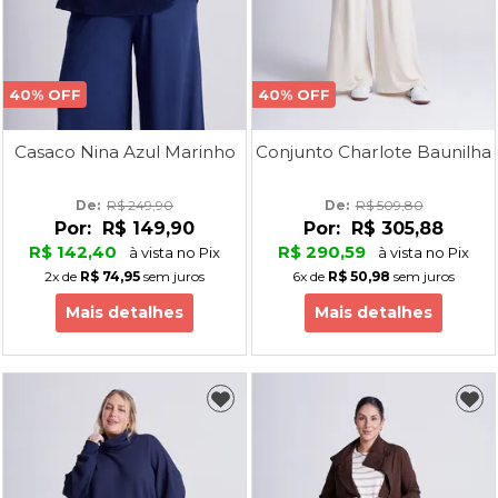
40% OFF
40% OFF
Casaco Nina Azul Marinho
Conjunto Charlote Baunilha
De: 
R$ 249,90
De: 
R$ 509,80
Por:
R$ 149,90
Por:
R$ 305,88
R$ 142,40
R$ 290,59
à vista no Pix
à vista no Pix
2x
de
R$ 74,95
sem juros
6x
de
R$ 50,98
sem juros
Mais detalhes
Mais detalhes