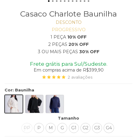
Casaco Charlote Baunilha
DESCONTO
PROGRESSIVO
1 PEÇA
10% OFF
2 PEÇAS
20% OFF
3 OU MAIS PEÇAS
30% OFF
Frete grátis para Sul/Sudeste.
Em compras acima de R$399,90
2
avaliações
Cor
:
Baunilha
Tamanho
PP
P
M
G
G1
G2
G3
G4