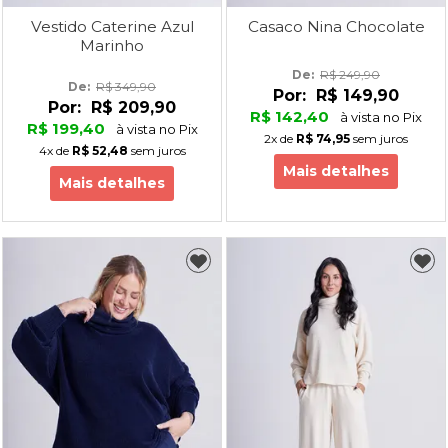
Vestido Caterine Azul
Casaco Nina Chocolate
Marinho
De: 
R$ 249,90
De: 
R$ 349,90
Por:
R$ 149,90
Por:
R$ 209,90
R$ 142,40
à vista no Pix
R$ 199,40
à vista no Pix
2x
de
R$ 74,95
sem juros
4x
de
R$ 52,48
sem juros
Mais detalhes
Mais detalhes