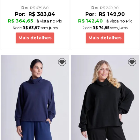
De: 
R$ 479,80
De: 
R$ 249,90
Por:
R$ 383,84
Por:
R$ 149,90
R$ 364,65
R$ 142,40
à vista no Pix
à vista no Pix
6x
de
R$ 63,97
sem juros
2x
de
R$ 74,95
sem juros
Mais detalhes
Mais detalhes