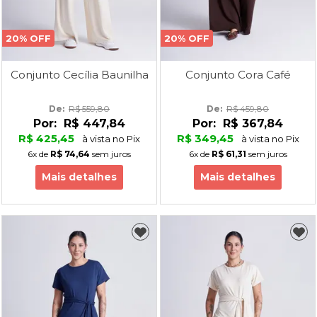
20% OFF
20% OFF
Conjunto Cecília Baunilha
Conjunto Cora Café
De: 
R$ 559,80
De: 
R$ 459,80
Por:
R$ 447,84
Por:
R$ 367,84
R$ 425,45
R$ 349,45
à vista no Pix
à vista no Pix
6x
de
R$ 74,64
sem juros
6x
de
R$ 61,31
sem juros
Mais detalhes
Mais detalhes