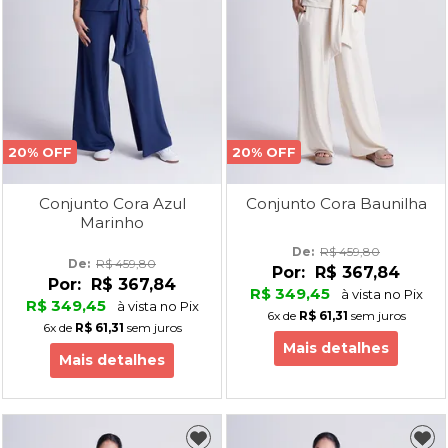
20% OFF
20% OFF
Conjunto Cora Azul
Conjunto Cora Baunilha
Marinho
De: 
R$ 459,80
De: 
R$ 459,80
Por:
R$ 367,84
Por:
R$ 367,84
R$ 349,45
à vista no Pix
R$ 349,45
à vista no Pix
6x
de
R$ 61,31
sem juros
6x
de
R$ 61,31
sem juros
Mais detalhes
Mais detalhes