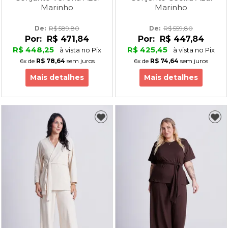
Marinho
Marinho
De: 
R$ 589,80
De: 
R$ 559,80
Por:
R$ 471,84
Por:
R$ 447,84
R$ 448,25
R$ 425,45
à vista no Pix
à vista no Pix
6x
de
R$ 78,64
sem juros
6x
de
R$ 74,64
sem juros
Mais detalhes
Mais detalhes