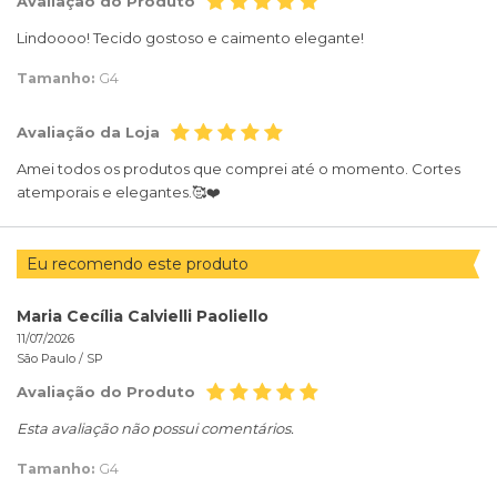
Avaliação do Produto
Lindoooo! Tecido gostoso e caimento elegante!
Tamanho:
G4
Avaliação da Loja
Amei todos os produtos que comprei até o momento. Cortes
atemporais e elegantes.🥰❤️
Eu recomendo este produto
Maria Cecília Calvielli Paoliello
11/07/2026
São Paulo /
SP
Avaliação do Produto
Esta avaliação não possui comentários.
Tamanho:
G4