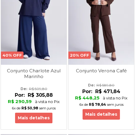
40% OFF
20% OFF
Conjunto Charlote Azul
Conjunto Verona Café
Marinho
De: 
R$ 589,80
De: 
R$ 509,80
Por:
R$ 471,84
Por:
R$ 305,88
R$ 448,25
à vista no Pix
R$ 290,59
à vista no Pix
6x
de
R$ 78,64
sem juros
6x
de
R$ 50,98
sem juros
Mais detalhes
Mais detalhes