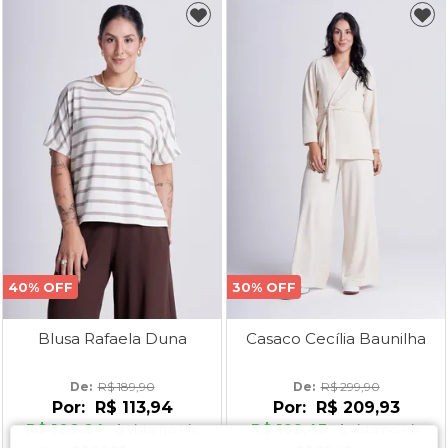
40% OFF
30% OFF
Blusa Rafaela Duna
Casaco Cecília Baunilha
De: 
R$ 189,90
De: 
R$ 299,90
Por:
R$ 113,94
Por:
R$ 209,93
R$ 108,24
R$ 199,43
à vista no Pix
à vista no Pix