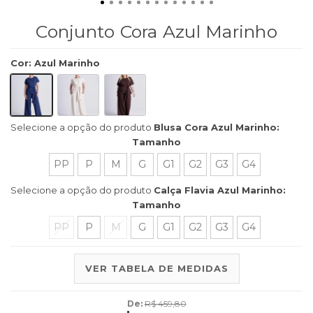
Conjunto Cora Azul Marinho
Cor
:
Azul Marinho
Selecione a opção do produto
Blusa Cora Azul Marinho:
Tamanho
PP
P
M
G
G1
G2
G3
G4
Selecione a opção do produto
Calça Flavia Azul Marinho:
Tamanho
PP
P
M
G
G1
G2
G3
G4
VER TABELA DE MEDIDAS
De:
R$ 459,80