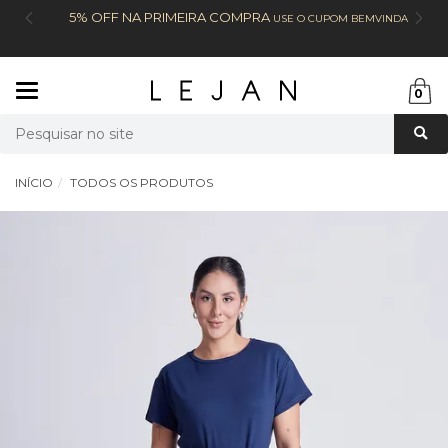
5% OFF NA PRIMEIRA COMPRA
USE O CUPOM BEMVINDA
Mudar
0
navegação
Busca
INÍCIO
TODOS OS PRODUTOS