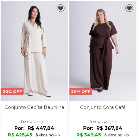
20% OFF
20% OFF
Conjunto Cecília Baunilha
Conjunto Cora Café
De: 
R$ 559,80
De: 
R$ 459,80
Por:
R$ 447,84
Por:
R$ 367,84
R$ 425,45
R$ 349,45
à vista no Pix
à vista no Pix