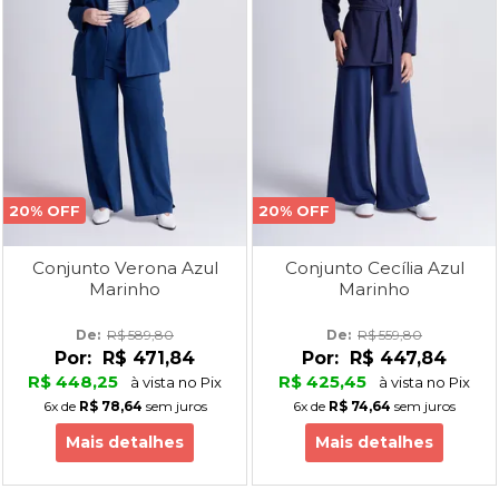
20% OFF
20% OFF
Conjunto Verona Azul
Conjunto Cecília Azul
Marinho
Marinho
De: 
R$ 589,80
De: 
R$ 559,80
Por:
R$ 471,84
Por:
R$ 447,84
R$ 448,25
R$ 425,45
à vista no Pix
à vista no Pix
6x
de
R$ 78,64
sem juros
6x
de
R$ 74,64
sem juros
Mais detalhes
Mais detalhes