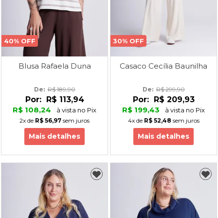
40% OFF
30% OFF
Blusa Rafaela Duna
Casaco Cecília Baunilha
De: 
R$ 189,90
De: 
R$ 299,90
Por:
R$ 113,94
Por:
R$ 209,93
R$ 108,24
R$ 199,43
à vista no Pix
à vista no Pix
2x
de
R$ 56,97
sem juros
4x
de
R$ 52,48
sem juros
Mais detalhes
Mais detalhes