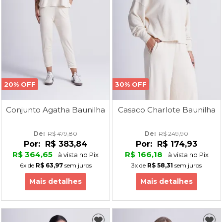
20% OFF
30% OFF
Conjunto Agatha Baunilha
Casaco Charlote Baunilha
De: 
R$ 479,80
De: 
R$ 249,90
Por:
R$ 383,84
Por:
R$ 174,93
R$ 364,65
R$ 166,18
à vista no Pix
à vista no Pix
6x
de
R$ 63,97
sem juros
3x
de
R$ 58,31
sem juros
Mais detalhes
Mais detalhes