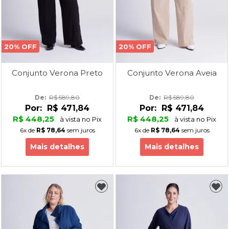
20% OFF
20% OFF
Conjunto Verona Preto
Conjunto Verona Aveia
De: 
R$ 589,80
De: 
R$ 589,80
Por:
R$ 471,84
Por:
R$ 471,84
R$ 448,25
R$ 448,25
à vista no Pix
à vista no Pix
6x
de
R$ 78,64
sem juros
6x
de
R$ 78,64
sem juros
Mais detalhes
Mais detalhes