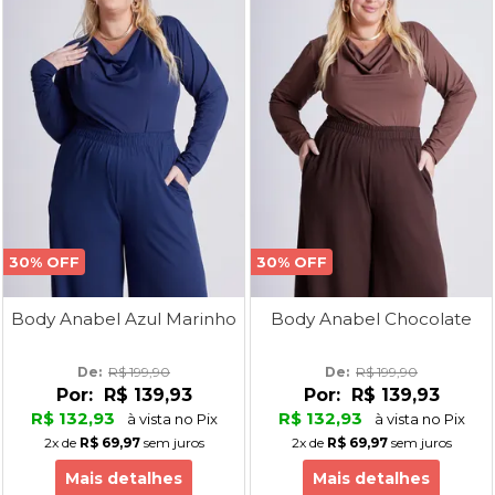
30% OFF
30% OFF
Body Anabel Azul Marinho
Body Anabel Chocolate
De: 
R$ 199,90
De: 
R$ 199,90
Por:
R$ 139,93
Por:
R$ 139,93
R$ 132,93
R$ 132,93
à vista no Pix
à vista no Pix
2x
de
R$ 69,97
sem juros
2x
de
R$ 69,97
sem juros
Mais detalhes
Mais detalhes