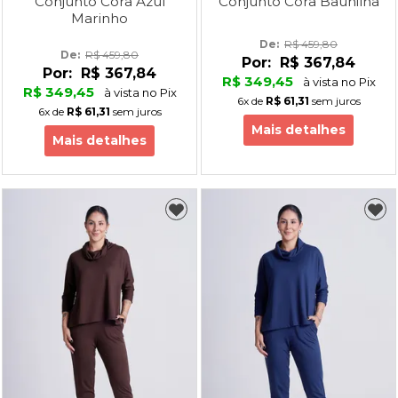
Conjunto Cora Azul
Conjunto Cora Baunilha
Marinho
De: 
R$ 459,80
De: 
R$ 459,80
Por:
R$ 367,84
Por:
R$ 367,84
R$ 349,45
à vista no Pix
R$ 349,45
à vista no Pix
6x
de
R$ 61,31
sem juros
6x
de
R$ 61,31
sem juros
Mais detalhes
Mais detalhes