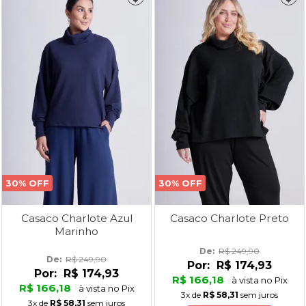
30% OFF
30% OFF
Casaco Charlote Azul
Casaco Charlote Preto
Marinho
De: 
R$ 249,90
De: 
R$ 249,90
Por:
R$ 174,93
Por:
R$ 174,93
R$ 166,18
à vista no Pix
R$ 166,18
à vista no Pix
3x
de
R$ 58,31
sem juros
3x
de
R$ 58,31
sem juros