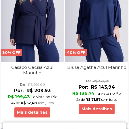
30% OFF
40% OFF
Casaco Cecília Azul
Blusa Agatha Azul Marinho
Marinho
De: 
R$ 239,90
De: 
R$ 299,90
Por:
R$ 143,94
Por:
R$ 209,93
R$ 136,74
à vista no Pix
R$ 199,43
à vista no Pix
2x
de
R$ 71,97
sem juros
4x
de
R$ 52,48
sem juros
Mais detalhes
Mais detalhes