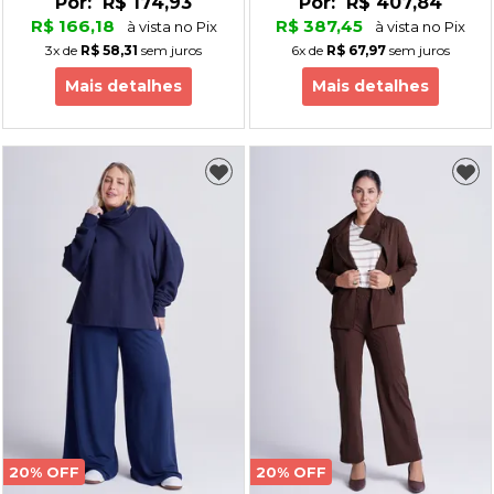
Por:
R$ 174,93
Por:
R$ 407,84
R$ 166,18
R$ 387,45
à vista no Pix
à vista no Pix
3x
de
R$ 58,31
sem juros
6x
de
R$ 67,97
sem juros
Mais detalhes
Mais detalhes
20% OFF
20% OFF