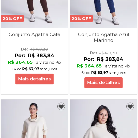
20% OFF
20% OFF
Conjunto Agatha Café
Conjunto Agatha Azul
Marinho
De: 
R$ 479,80
De: 
R$ 479,80
Por:
R$ 383,84
Por:
R$ 383,84
R$ 364,65
à vista no Pix
R$ 364,65
à vista no Pix
6x
de
R$ 63,97
sem juros
6x
de
R$ 63,97
sem juros
Mais detalhes
Mais detalhes