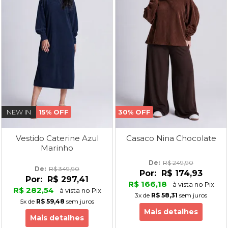
NEW IN
15% OFF
30% OFF
Vestido Caterine Azul
Casaco Nina Chocolate
Marinho
De: 
R$ 249,90
De: 
R$ 349,90
Por:
R$ 174,93
Por:
R$ 297,41
R$ 166,18
à vista no Pix
R$ 282,54
à vista no Pix
3x
de
R$ 58,31
sem juros
5x
de
R$ 59,48
sem juros
Mais detalhes
Mais detalhes