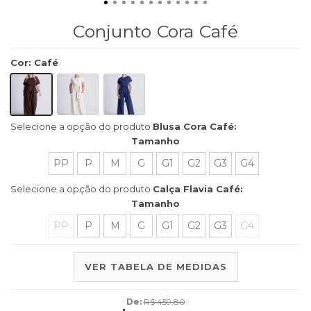
Conjunto Cora Café
Cor
:
Café
Selecione a opção do produto
Blusa Cora Café:
Tamanho
PP
P
M
G
G1
G2
G3
G4
Selecione a opção do produto
Calça Flavia Café:
Tamanho
PP
P
M
G
G1
G2
G3
G4
VER TABELA DE MEDIDAS
De:
R$ 459,80