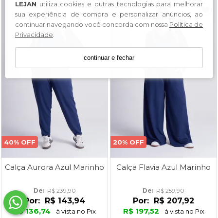
LEJAN
utiliza cookies e outras tecnologias para melhorar
sua experiência de compra e personalizar anúncios, ao
continuar navegando você concorda com nossa
Política de
Privacidade
.
continuar e fechar
40% OFF
20% OFF
Calça Aurora Azul Marinho
Calça Flavia Azul Marinho
De: 
R$ 239,90
De: 
R$ 259,90
Por:
R$ 143,94
Por:
R$ 207,92
R$ 136,74
R$ 197,52
à vista no Pix
à vista no Pix