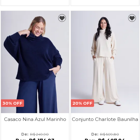
30% OFF
20% OFF
Casaco Nina Azul Marinho
Conjunto Charlote Baunilha
De: 
R$ 249,90
De: 
R$ 509,80