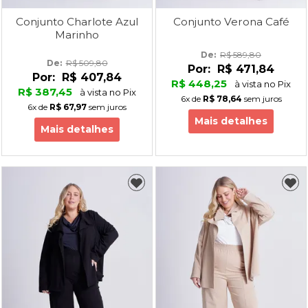
Conjunto Charlote Azul
Conjunto Verona Café
Marinho
De: 
R$ 589,80
De: 
R$ 509,80
Por:
R$ 471,84
Por:
R$ 407,84
R$ 448,25
à vista no Pix
R$ 387,45
à vista no Pix
6x
de
R$ 78,64
sem juros
6x
de
R$ 67,97
sem juros
Mais detalhes
Mais detalhes