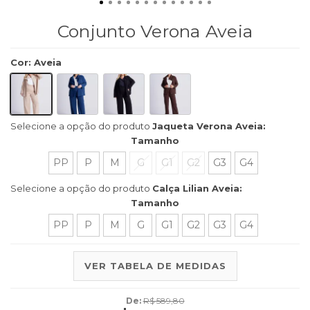
Conjunto Verona Aveia
Cor
:
Aveia
Selecione a opção do produto
Jaqueta Verona Aveia:
Tamanho
PP
P
M
G
G1
G2
G3
G4
Selecione a opção do produto
Calça Lilian Aveia:
Tamanho
PP
P
M
G
G1
G2
G3
G4
VER TABELA DE MEDIDAS
De:
R$ 589,80