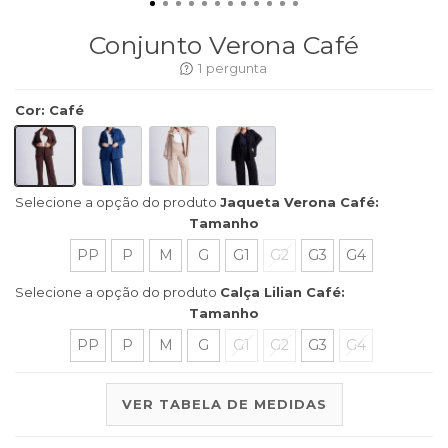
Conjunto Verona Café
1
pergunta
Cor
:
Café
Selecione a opção do produto
Jaqueta Verona Café:
Tamanho
PP
P
M
G
G1
G2
G3
G4
Selecione a opção do produto
Calça Lilian Café:
Tamanho
PP
P
M
G
G1
G2
G3
G4
VER TABELA DE MEDIDAS