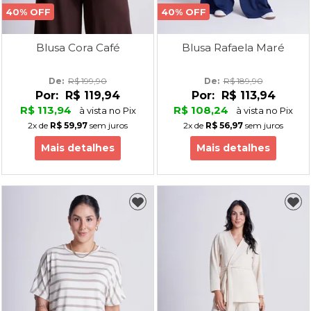
40% OFF
40% OFF
Blusa Cora Café
Blusa Rafaela Maré
De: 
R$ 199,90
De: 
R$ 189,90
Por:
R$ 119,94
Por:
R$ 113,94
R$ 113,94
R$ 108,24
à vista no Pix
à vista no Pix
2x
de
R$ 59,97
sem juros
2x
de
R$ 56,97
sem juros
Mais detalhes
Mais detalhes