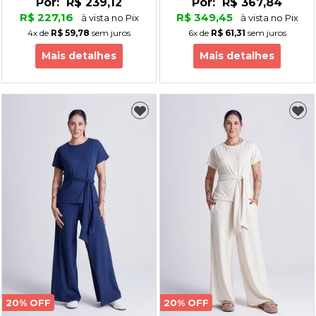
Por:
R$ 239,12
Por:
R$ 367,84
R$ 227,16
R$ 349,45
à vista no Pix
à vista no Pix
4x
de
R$ 59,78
sem juros
6x
de
R$ 61,31
sem juros
Mais detalhes
Mais detalhes
20% OFF
20% OFF