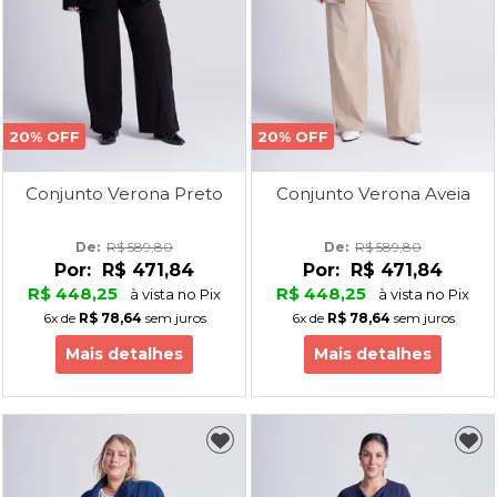
20% OFF
20% OFF
Conjunto Verona Preto
Conjunto Verona Aveia
De: 
R$ 589,80
De: 
R$ 589,80
Por:
R$ 471,84
Por:
R$ 471,84
R$ 448,25
R$ 448,25
à vista no Pix
à vista no Pix
6x
de
R$ 78,64
sem juros
6x
de
R$ 78,64
sem juros
Mais detalhes
Mais detalhes