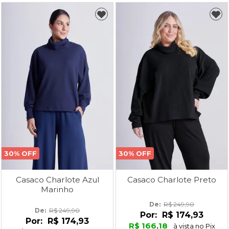
30% OFF
30% OFF
Casaco Charlote Azul
Casaco Charlote Preto
Marinho
De: 
R$ 249,90
De: 
R$ 249,90
Por:
R$ 174,93
Por:
R$ 174,93
R$ 166,18
à vista no Pix