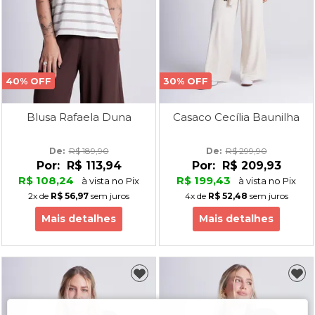
40% OFF
30% OFF
Blusa Rafaela Duna
Casaco Cecília Baunilha
De: 
R$ 189,90
De: 
R$ 299,90
Por:
R$ 113,94
Por:
R$ 209,93
R$ 108,24
R$ 199,43
à vista no Pix
à vista no Pix
2x
de
R$ 56,97
sem juros
4x
de
R$ 52,48
sem juros
Mais detalhes
Mais detalhes