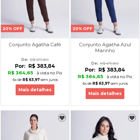
20% OFF
20% OFF
Conjunto Agatha Café
Conjunto Agatha Azul
Marinho
De: 
R$ 479,80
De: 
R$ 479,80
Por:
R$ 383,84
Por:
R$ 383,84
R$ 364,65
à vista no Pix
R$ 364,65
à vista no Pix
6x
de
R$ 63,97
sem juros
6x
de
R$ 63,97
sem juros
Mais detalhes
Mais detalhes