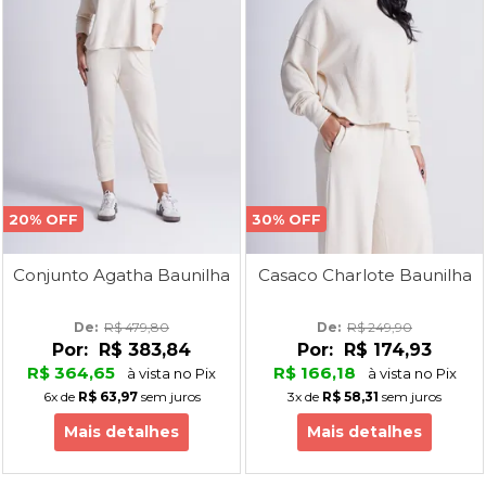
20% OFF
30% OFF
Conjunto Agatha Baunilha
Casaco Charlote Baunilha
De: 
R$ 479,80
De: 
R$ 249,90
Por:
R$ 383,84
Por:
R$ 174,93
R$ 364,65
R$ 166,18
à vista no Pix
à vista no Pix
6x
de
R$ 63,97
sem juros
3x
de
R$ 58,31
sem juros
Mais detalhes
Mais detalhes