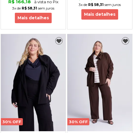
R$ 166,18
à vista no Pix
3x
de
R$ 58,31
sem juros
3x
de
R$ 58,31
sem juros
Mais detalhes
Mais detalhes
30% OFF
30% OFF