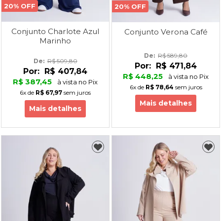
20% OFF
20% OFF
Conjunto Charlote Azul
Conjunto Verona Café
Marinho
De: 
R$ 589,80
De: 
R$ 509,80
Por:
R$ 471,84
Por:
R$ 407,84
R$ 448,25
à vista no Pix
R$ 387,45
à vista no Pix
6x
de
R$ 78,64
sem juros
6x
de
R$ 67,97
sem juros
Mais detalhes
Mais detalhes