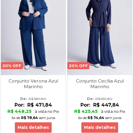
20% OFF
20% OFF
Conjunto Verona Azul
Conjunto Cecília Azul
Marinho
Marinho
De: 
R$ 589,80
De: 
R$ 559,80
Por:
R$ 471,84
Por:
R$ 447,84
R$ 448,25
R$ 425,45
à vista no Pix
à vista no Pix
6x
de
R$ 78,64
sem juros
6x
de
R$ 74,64
sem juros
Mais detalhes
Mais detalhes