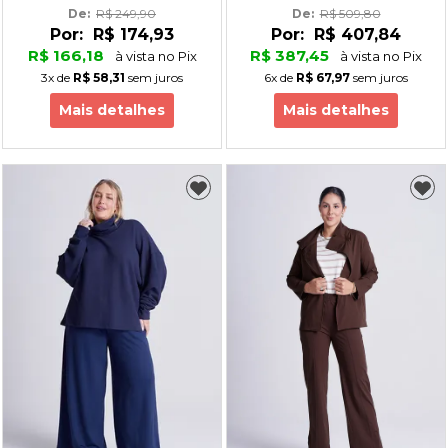
De: 
R$ 249,90
De: 
R$ 509,80
Por:
R$ 174,93
Por:
R$ 407,84
R$ 166,18
R$ 387,45
à vista no Pix
à vista no Pix
3x
de
R$ 58,31
sem juros
6x
de
R$ 67,97
sem juros
Mais detalhes
Mais detalhes