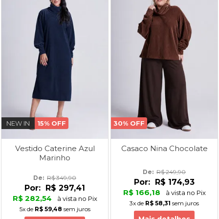
NEW IN
15% OFF
30% OFF
Vestido Caterine Azul
Casaco Nina Chocolate
Marinho
De: 
R$ 249,90
De: 
R$ 349,90
Por:
R$ 174,93
Por:
R$ 297,41
R$ 166,18
à vista no Pix
R$ 282,54
à vista no Pix
3x
de
R$ 58,31
sem juros
5x
de
R$ 59,48
sem juros
Mais detalhes