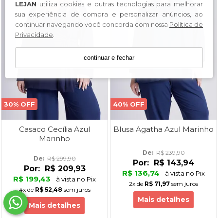
LEJAN
utiliza cookies e outras tecnologias para melhorar
sua experiência de compra e personalizar anúncios, ao
continuar navegando você concorda com nossa
Política de
Privacidade
.
continuar e fechar
30% OFF
40% OFF
Casaco Cecília Azul
Blusa Agatha Azul Marinho
Marinho
De: 
R$ 239,90
De: 
R$ 299,90
Por:
R$ 143,94
Por:
R$ 209,93
R$ 136,74
à vista no Pix
R$ 199,43
à vista no Pix
2x
de
R$ 71,97
sem juros
4x
de
R$ 52,48
sem juros
Mais detalhes
Mais detalhes