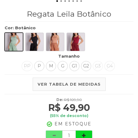
Regata Leila Botânico
Cor
:
Botânico
Tamanho
PP
P
M
G
G1
G2
G3
G4
VER TABELA DE MEDIDAS
De:
R$ 109,90
R$ 49,90
(
55
% de desconto)
EM ESTOQUE
Quantidade