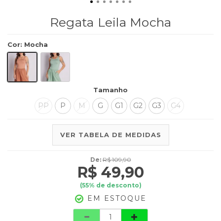
Regata Leila Mocha
Cor
:
Mocha
Tamanho
PP
P
M
G
G1
G2
G3
G4
VER TABELA DE MEDIDAS
De:
R$ 109,90
R$ 49,90
(
55
% de desconto)
EM ESTOQUE
Quantidade