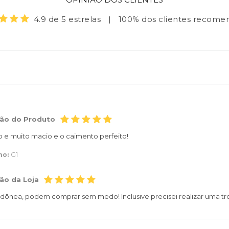
4.9 de 5 estrelas
|
100% dos clientes recom
ção do Produto
o e muito macio e o caimento perfeito!
ho:
G1
ão da Loja
 idônea, podem comprar sem medo! Inclusive precisei realizar uma troc