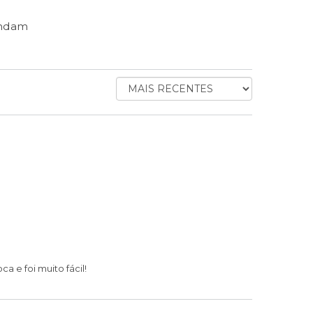
endam
ORDENAR
AVALIAÇÕES
POR
a e foi muito fácil!