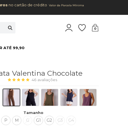
uros
no cartão de crédito
Valor da Parcela Mínima
0
R ATÉ 99,90
ta Valentina Chocolate
46
avaliações
Tamanho
P
M
G
G1
G2
G3
G4