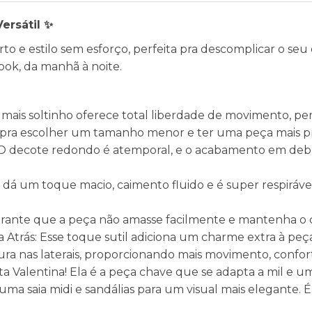
ersátil ✨
o e estilo sem esforço, perfeita pra descomplicar o seu
look, da manhã à noite.
ais soltinho oferece total liberdade de movimento, per
á pra escolher um tamanho menor e ter uma peça mais p
O decote redondo é atemporal, e o acabamento em debr
á um toque macio, caimento fluido e é super respirável, 
garante que a peça não amasse facilmente e mantenha o 
Atrás: Esse toque sutil adiciona um charme extra à pe
tura nas laterais, proporcionando mais movimento, confor
ata Valentina! Ela é a peça chave que se adapta a mil 
 uma saia midi e sandálias para um visual mais elegante