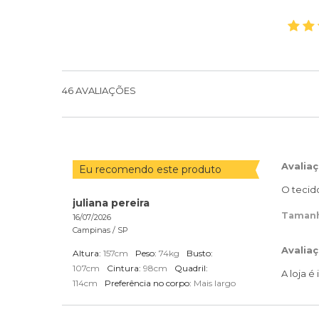
46
AVALIAÇÕES
Avalia
Eu recomendo este produto
O tecid
juliana pereira
Taman
16/07/2026
Campinas /
SP
Avaliaç
Altura:
157cm
Peso:
74kg
Busto:
107cm
Cintura:
98cm
Quadril:
A loja é
114cm
Preferência no corpo:
Mais largo