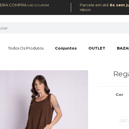
MEIRA COMPRA
Parcele em até
6x sem j
USE O CUPOM
R$50,00
Todos Os Produtos
Conjuntos
OUTLET
BAZA
Rega
Cor
PP