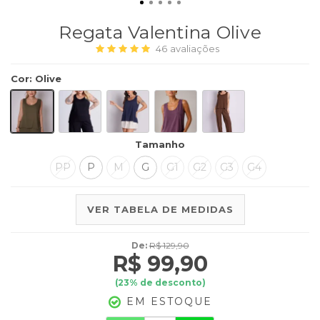
Regata Valentina Olive
46
avaliações
Cor
:
Olive
Tamanho
PP
P
M
G
G1
G2
G3
G4
VER TABELA DE MEDIDAS
De:
R$ 129,90
R$ 99,90
(
23
% de desconto)
EM ESTOQUE