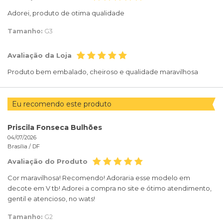
Adorei, produto de otima qualidade
Tamanho:
G3
Avaliação da Loja
Produto bem embalado, cheiroso e qualidade maravilhosa
Eu recomendo este produto
Priscila Fonseca Bulhões
04/07/2026
Brasília /
DF
Avaliação do Produto
Cor maravilhosa! Recomendo! Adoraria esse modelo em
decote em V tb! Adorei a compra no site e ótimo atendimento,
gentil e atencioso, no wats!
Tamanho:
G2