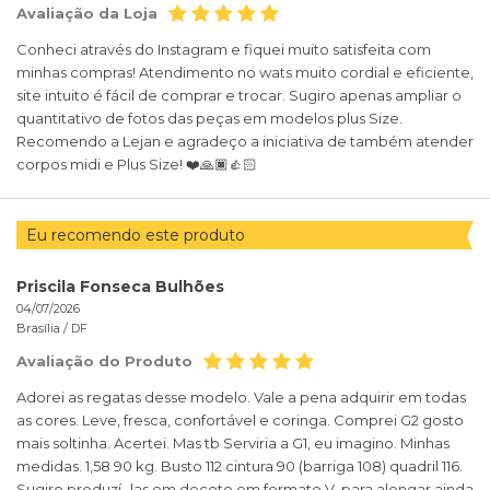
Avaliação da Loja
Conheci através do Instagram e fiquei muito satisfeita com
minhas compras! Atendimento no wats muito cordial e eficiente,
site intuito é fácil de comprar e trocar. Sugiro apenas ampliar o
quantitativo de fotos das peças em modelos plus Size.
Recomendo a Lejan e agradeço a iniciativa de também atender
corpos midi e Plus Size! ❤️🙏🏿👍🏻
Eu recomendo este produto
Priscila Fonseca Bulhões
04/07/2026
Brasília /
DF
Avaliação do Produto
Adorei as regatas desse modelo. Vale a pena adquirir em todas
as cores. Leve, fresca, confortável e coringa. Comprei G2 gosto
mais soltinha. Acertei. Mas tb Serviria a G1, eu imagino. Minhas
medidas. 1,58 90 kg. Busto 112 cintura 90 (barriga 108) quadril 116.
Sugiro produzí- las em decote em formato V, para alongar ainda