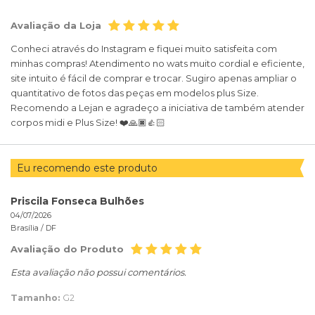
Avaliação da Loja
Conheci através do Instagram e fiquei muito satisfeita com
minhas compras! Atendimento no wats muito cordial e eficiente,
site intuito é fácil de comprar e trocar. Sugiro apenas ampliar o
quantitativo de fotos das peças em modelos plus Size.
Recomendo a Lejan e agradeço a iniciativa de também atender
corpos midi e Plus Size! ❤️🙏🏿👍🏻
Eu recomendo este produto
Priscila Fonseca Bulhões
04/07/2026
Brasília /
DF
Avaliação do Produto
Esta avaliação não possui comentários.
Tamanho:
G2