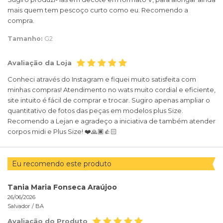
mais quem tem pescoço curto como eu. Recomendo a
compra.
Tamanho:
G2
Avaliação da Loja
Conheci através do Instagram e fiquei muito satisfeita com
minhas compras! Atendimento no wats muito cordial e eficiente,
site intuito é fácil de comprar e trocar. Sugiro apenas ampliar o
quantitativo de fotos das peças em modelos plus Size.
Recomendo a Lejan e agradeço a iniciativa de também atender
corpos midi e Plus Size! ❤️🙏🏿👍🏻
Eu recomendo este produto
Tania Maria Fonseca Araújoo
26/06/2026
Salvador /
BA
Avaliação do Produto