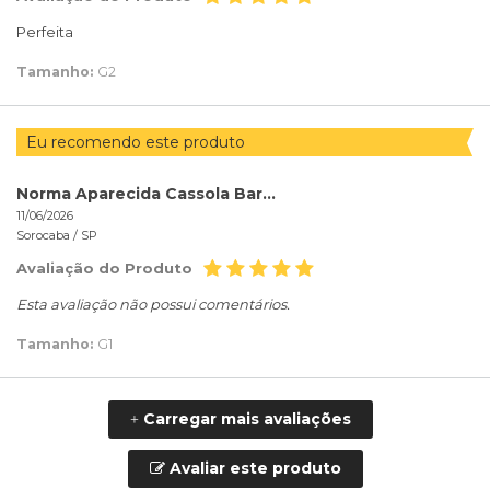
Perfeita
Tamanho:
G2
Eu recomendo este produto
Norma Aparecida Cassola Barba Barba
11/06/2026
Sorocaba /
SP
Avaliação do Produto
Esta avaliação não possui comentários.
Tamanho:
G1
Carregar mais avaliações
+
Avaliar este produto