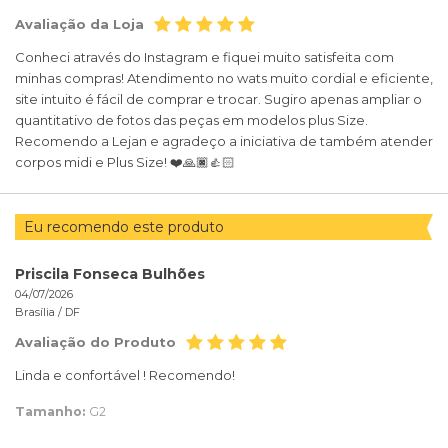
Avaliação da Loja
Conheci através do Instagram e fiquei muito satisfeita com
minhas compras! Atendimento no wats muito cordial e eficiente,
site intuito é fácil de comprar e trocar. Sugiro apenas ampliar o
quantitativo de fotos das peças em modelos plus Size.
Recomendo a Lejan e agradeço a iniciativa de também atender
corpos midi e Plus Size! ❤️🙏🏿👍🏻
Eu recomendo este produto
Priscila Fonseca Bulhões
04/07/2026
Brasília /
DF
Avaliação do Produto
Linda e confortável ! Recomendo!
Tamanho:
G2