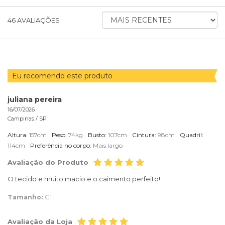
ORDENAR
46
AVALIAÇÕES
AVALIAÇÕES
POR
Eu recomendo este produto
juliana pereira
16/07/2026
Campinas /
SP
Altura:
157cm
Peso:
74kg
Busto:
107cm
Cintura:
98cm
Quadril:
114cm
Preferência no corpo:
Mais largo
Avaliação do Produto
O tecido e muito macio e o caimento perfeito!
Tamanho:
G1
Avaliação da Loja